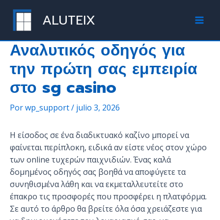
Ir
ALUTEIX
al
Mai
contenido
Αναλυτικός οδηγός για
Men
την πρώτη σας εμπειρία
στο sg casino
Por
wp_support
/
julio 3, 2026
Η είσοδος σε ένα διαδικτυακό καζίνο μπορεί να
φαίνεται περίπλοκη, ειδικά αν είστε νέος στον χώρο
των online τυχερών παιχνιδιών. Ένας καλά
δομημένος οδηγός σας βοηθά να αποφύγετε τα
συνηθισμένα λάθη και να εκμεταλλευτείτε στο
έπακρο τις προσφορές που προσφέρει η πλατφόρμα.
Σε αυτό το άρθρο θα βρείτε όλα όσα χρειάζεστε για