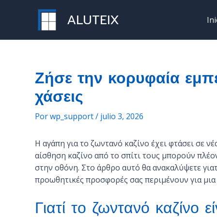
Ir
ALUTEIX
al
Ini
contenido
Ζήσε την κορυφαία εμπε
χάσεις
Por
wp_support
/
julio 3, 2026
Η αγάπη για το ζωντανό καζίνο έχει φτάσει σε νέ
αίσθηση καζίνο από το σπίτι τους μπορούν πλέ
στην οθόνη. Στο άρθρο αυτό θα ανακαλύψετε γιατί
προωθητικές προσφορές σας περιμένουν για μια
Γιατί το ζωντανό καζίνο ε