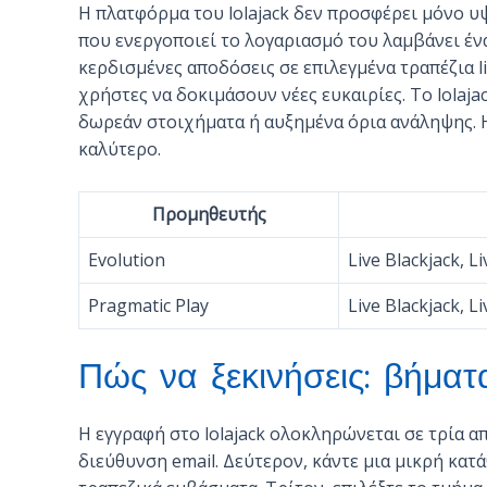
Η πλατφόρμα του lolajack δεν προσφέρει μόνο υψ
που ενεργοποιεί το λογαριασμό του λαμβάνει έν
κερδισμένες αποδόσεις σε επιλεγμένα τραπέζια l
χρήστες να δοκιμάσουν νέες ευκαιρίες. Το lolaj
δωρεάν στοιχήματα ή αυξημένα όρια ανάληψης. Η
καλύτερο.
Προμηθευτής
Evolution
Live Blackjack, L
Pragmatic Play
Live Blackjack, L
Πώς να ξεκινήσεις: βήμα
Η εγγραφή στο lolajack ολοκληρώνεται σε τρία 
διεύθυνση email. Δεύτερον, κάντε μια μικρή κα