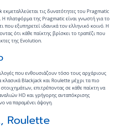
ck εκμεταλλεύεται τις δυνατότητες του Pragmatic
. Η πλατφόρμα της Pragmatic είναι γνωστή για το
ι που εξυπηρετεί ιδανικά τον ελληνικό κοινό. Η
οντας ότι κάθε παίκτης βρίσκει το τραπέζι που
τες της Evolution.
o
πιλογές που ενθουσιάζουν τόσο τους αρχάριους
κλασικά Blackjack και Roulette μέχρι τα πιο
α στοιχημάτων, επιτρέποντας σε κάθε παίκτη να
καναλιών HD και γρήγορης ανταπόκρισης
νο να παραμένει άψογη.
, Roulette