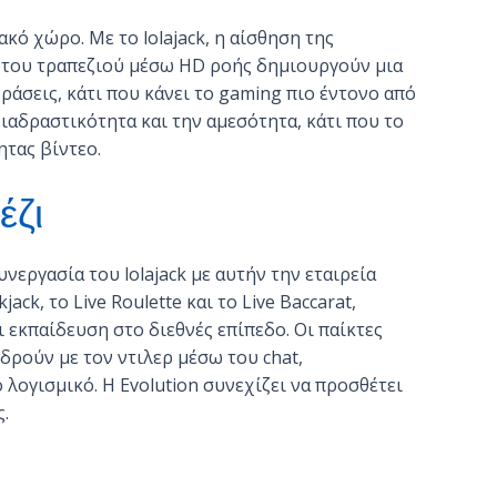
κό χώρο. Με το lolajack, η αίσθηση της
ση του τραπεζιού μέσω HD ροής δημιουργούν μια
άσεις, κάτι που κάνει το gaming πιο έντονο από
ιαδραστικότητα και την αμεσότητα, κάτι που το
ητας βίντεο.
έζι
εργασία του lolajack με αυτήν την εταιρεία
ck, το Live Roulette και το Live Baccarat,
εκπαίδευση στο διεθνές επίπεδο. Οι παίκτες
ρούν με τον ντιλερ μέσω του chat,
ογισμικό. Η Evolution συνεχίζει να προσθέτει
ς.