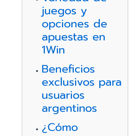
juegos y
opciones de
apuestas en
1Win
Beneficios
exclusivos para
usuarios
argentinos
¿Cómo