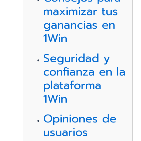
maximizar tus
ganancias en
1Win
Seguridad y
confianza en la
plataforma
1Win
Opiniones de
usuarios