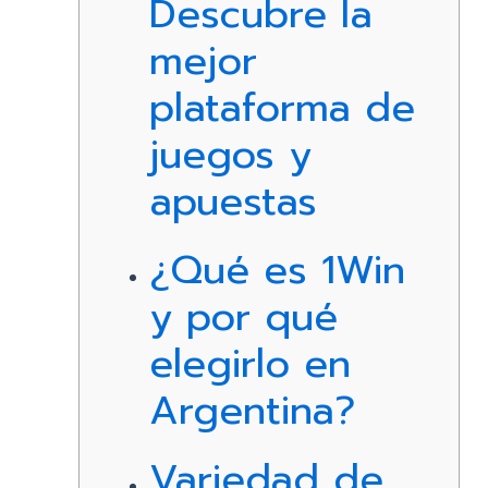
Descubre la
mejor
plataforma de
juegos y
apuestas
¿Qué es 1Win
y por qué
elegirlo en
Argentina?
Variedad de