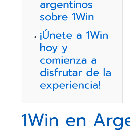
argentinos
sobre 1Win
¡Únete a 1Win
hoy y
comienza a
disfrutar de la
experiencia!
1Win en Arge