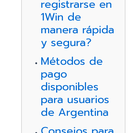
registrarse en
1Win de
manera rápida
y segura?
Métodos de
pago
disponibles
para usuarios
de Argentina
Consejos para