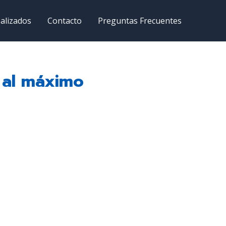
alizados
Contacto
Preguntas Frecuentes
r al máximo