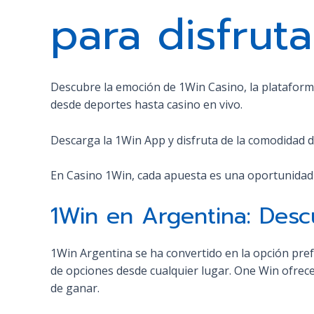
para disfrut
Descubre la emoción de 1Win Casino, la plataform
desde deportes hasta casino en vivo.
Descarga la 1Win App y disfruta de la comodidad d
En Casino 1Win, cada apuesta es una oportunidad p
1Win en Argentina: Desc
1Win Argentina se ha convertido en la opción pref
de opciones desde cualquier lugar. One Win ofrec
de ganar.