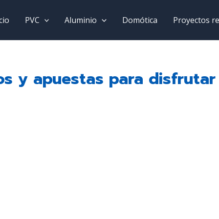
cio
PVC
Aluminio
Domótica
Proyectos re
os y apuestas para disfruta