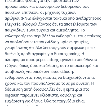
τελευταίας γενιάς για την προστασία των
προσωπικών και οικονομικών δεδομένων των
παικτών. Επιπλέον, οι μηχανές τυχαίων
αριθμών (RNG) ελέγχονται τακτικά από ανεξάρτητους
ελεγκτές, εξασφαλίζοντας ότι τα αποτελέσματα των
παιχνιδιών είναι τυχαία και αμερόληπτα. Το
καλοπροαίρετο περιβάλλον ενθαρρύνει τους παίκτες
να απολαύσουν τα παιχνίδια χωρίς ανησυχίες,
γνωρίζοντας ότι όλα λειτουργούν σύμφωνα με τις
διεθνείς προδιαγραφές για δίκαιο gaming. Η
πλατφόρμα προσφέρει επίσης εργαλεία υπεύθυνου
τζόγου, όπως όρια κατάθεσης, αυτο‑αποκλεισμό και
συμβουλές για υπεύθυνη διασκέδαση,
ενθαρρύνοντας τους παίκτες να διαχειρίζονται το
χρόνο και τον προϋπολογισμό τους με σύνεση. Η
δέσμευση αυτή διασφαλίζει ότι η εμπειρία στο
bigclash παραμένει αξιόπιστη, ασφαλής και
ευχάριστη για όλους. Όλα τα παιχνίδια είναι