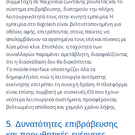
συμμετοχή σε παιχνίδια ζωντανής ρουλέτας και το
σύστημα επιβράβευσης, διατηρούν την πλήρη
λειτουργικότητά τους στην κινητή εμπειρία. Η
εμπειρία στο bigclash είναι βελτιστοποιημένη για
οθόνες αφής, επιτρέποντας στους παίκτες να
απολαμβάνουν τα αγαπημένα τους slot και πίνακες με
λίγα μόνο κλικ. Επιπλέον, η ταχύτητα των
συναλλαγών παραμένει αμετάβλητη, διασφαλίζοντας
ότι η διασκέδαση δεν θα διακόπτεται.
Το mobile interface υποστηρίζει όλα τα
δημοφιλή slot, ενώ η λειτουργία αυτόματης
εκκίνησης επιτρέπει τη συνεχή δράση. Η πλατφόρμα
είναι επίσης συμβατή με συσκευές iOS που έχουν
νεότερα λειτουργικά συστήματα, προσφέροντας
βελτιωμένη απόδοση και χαμηλό χρόνο λήψης.
5. Δυνατότητες επιβράβευσης
και προωθητικές ενέργειες