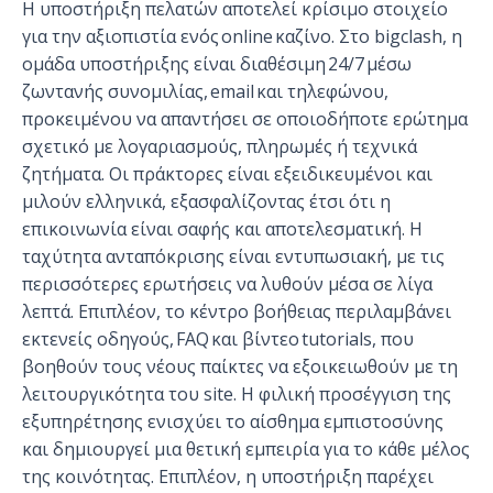
Η υποστήριξη πελατών αποτελεί κρίσιμο στοιχείο
για την αξιοπιστία ενός online καζίνο. Στο bigclash, η
ομάδα υποστήριξης είναι διαθέσιμη 24/7 μέσω
ζωντανής συνομιλίας, email και τηλεφώνου,
προκειμένου να απαντήσει σε οποιοδήποτε ερώτημα
σχετικό με λογαριασμούς, πληρωμές ή τεχνικά
ζητήματα. Οι πράκτορες είναι εξειδικευμένοι και
μιλούν ελληνικά, εξασφαλίζοντας έτσι ότι η
επικοινωνία είναι σαφής και αποτελεσματική. Η
ταχύτητα ανταπόκρισης είναι εντυπωσιακή, με τις
περισσότερες ερωτήσεις να λυθούν μέσα σε λίγα
λεπτά. Επιπλέον, το κέντρο βοήθειας περιλαμβάνει
εκτενείς οδηγούς, FAQ και βίντεο tutorials, που
βοηθούν τους νέους παίκτες να εξοικειωθούν με τη
λειτουργικότητα του site. Η φιλική προσέγγιση της
εξυπηρέτησης ενισχύει το αίσθημα εμπιστοσύνης
και δημιουργεί μια θετική εμπειρία για το κάθε μέλος
της κοινότητας. Επιπλέον, η υποστήριξη παρέχει