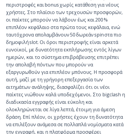
περιστροφές και bonus χωρίς κατάθεση για νέους
χρήστες. Στο πλαίσιο των τρεχουσών προσφορών,
οι παίκτες μπορούν να λάβουν έως και 200 %
επιπλέον κεφάλαιο στα πρώτα τους κεφάλαια, ενώ
ταυτόχρονα απολαμβάνουν 50 δωρεάν spin στα πιο
δημοφιλή slot. Οι όροι περιστροφής είναι αρκετά
ευνοϊκοί, με δυνατότητα εκπλήρωσης εντός λίγων
ημερών, και το σύστημα επιβράβευσης επιτρέπει
την απολαβή πόντων που μπορούν να
εξαργυρωθούν για επιπλέον μπόνους. Η προσφορά
αυτή, μαζί με τη γρήγορη επεξεργασία των
αιτημάτων ανάληψης, διασφαλίζει ότι οι νέοι
παίκτες νιώθουν καλά υποδεχόμενοι. Στο bigclash η
διαδικασία εγγραφής είναι εύκολη και
ολοκληρώνεται σε λίγα λεπτά, έτοιμη για άμεση
δράση. Επί πλέον, οι χρήστες έχουν τη δυνατότητα
να επιλέξουν ανάμεσα σε πολλαπλά νομίσματα κατά
την εγγραφή, και η πλατφόρμα προσφέρει