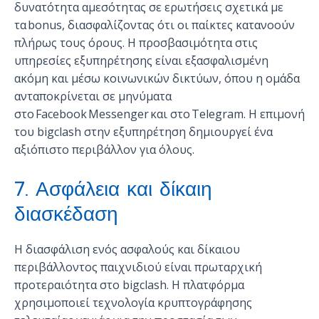
δυνατότητα αμεσότητας σε ερωτήσεις σχετικά με
τα bonus, διασφαλίζοντας ότι οι παίκτες κατανοούν
πλήρως τους όρους. Η προσβασιμότητα στις
υπηρεσίες εξυπηρέτησης είναι εξασφαλισμένη
ακόμη και μέσω κοινωνικών δικτύων, όπου η ομάδα
ανταποκρίνεται σε μηνύματα
στο Facebook Messenger και στο Telegram. Η επιμονή
του bigclash στην εξυπηρέτηση δημιουργεί ένα
αξιόπιστο περιβάλλον για όλους.
7. Ασφάλεια και δίκαιη
διασκέδαση
Η διασφάλιση ενός ασφαλούς και δίκαιου
περιβάλλοντος παιχνιδιού είναι πρωταρχική
προτεραιότητα στο bigclash. Η πλατφόρμα
χρησιμοποιεί τεχνολογία κρυπτογράφησης