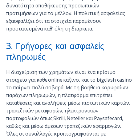
δυνατότητα αποθήκευσης προσωπικών
προτιμήσεων για το μέλλον. Η πολιτική ασφαλείας
εξασφαλίζει ότι τα στοιχεία παραμένουν
προστατευμένα καθ’ όλη τη διάρκεια.
3. Γρήγορες και ασφαλείς
πληρωμές
Η διαχείριση των χρημάτων είναι ένα κρίσιμο
στοιχείο για κάθε online καζίνο, και το bigclash casino
το παίρνει πολύ σοβαρά. Με τη βοήθεια κορυφαίων
παρόχων πληρωμών, η πλατφόρμα επιτρέπει
καταθέσεις και αναλήψεις μέσω πιστωτικών καρτών,
τραπεζικών μεταφορών, ηλεκτρονικών
πορτοφολιών όπως Skrill, Neteller και Paysafecard,
καθώς και μέσω άμεσων τραπεζικών εφαρμογών.
Όλες οι συναλλαγές κρυπτογραφούνται με