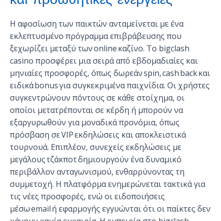
Η αφοσίωση των παικτών ανταμείνεται με ένα
εκλεπτυσμένο πρόγραμμα επιβράβευσης που
ξεχωρίζει μεταξύ των online καζίνο. Το bigclash
casino προσφέρει μια σειρά από εβδομαδιαίες και
μηνιαίες προσφορές, όπως δωρεάν spin, cash back και
ειδικά bonus για συγκεκριμένα παιχνίδια. Οι χρήστες
συγκεντρώνουν πόντους σε κάθε στοίχημα, οι
οποίοι μετατρέπονται σε κέρδη ή μπορούν να
εξαργυρωθούν για μοναδικά προνόμια, όπως
πρόσβαση σε VIP εκδηλώσεις και αποκλειστικά
τουρνουά. Επιπλέον, συνεχείς εκδηλώσεις με
μεγάλους τζάκποτ δημιουργούν ένα δυναμικό
περιβάλλον ανταγωνισμού, ενθαρρύνοντας τη
συμμετοχή. Η πλατφόρμα ενημερώνεται τακτικά για
τις νέες προσφορές, ενώ οι ειδοποιήσεις
μέσω email ή εφαρμογής εγγυώνται ότι οι παίκτες δεν
χάνουν καμία ευκαιρία. Η εμπειρία στο bigclash