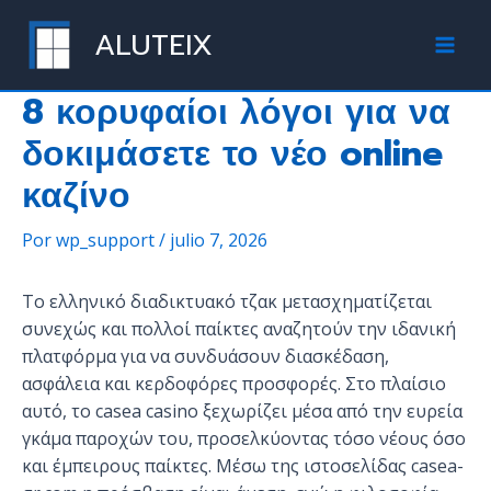
Ir
ALUTEIX
al
Mai
contenido
8 κορυφαίοι λόγοι για να
Men
δοκιμάσετε το νέο online
καζίνο
Por
wp_support
/
julio 7, 2026
Το ελληνικό διαδικτυακό τζακ μετασχηματίζεται
συνεχώς και πολλοί παίκτες αναζητούν την ιδανική
πλατφόρμα για να συνδυάσουν διασκέδαση,
ασφάλεια και κερδοφόρες προσφορές. Στο πλαίσιο
αυτό, το casea casino ξεχωρίζει μέσα από την ευρεία
γκάμα παροχών του, προσελκύοντας τόσο νέους όσο
και έμπειρους παίκτες. Μέσω της ιστοσελίδας casea-