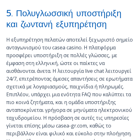
5. Πολυγλωσσική υποστήριξη
και ζωντανή εξυπηρέτηση
Η εξυπηρέτηση πελατών αποτελεί ξεχωριστό σημείο
ανταγωνισμού του casea casino. Η πλατφόρμα
προσφέρει υποστήριξη σε πολλές γλώσσες, με
έμφαση στη ελληνική, ώστε οι παίκτες να
αισθάνονται άνετα. Η λειτουργία live chat λειτουργεί
24/7, επιτρέποντας άμεσες απαντήσεις σε ερωτήματα
σχετικά με λογαριασμούς, παιχνίδια ή πληρωμές.
Επιπλέον, υπάρχει μια ενότητα FAQ που καλύπτει τα
πιο κοινά ζητήματα, και η ομάδα υποστήριξης
ανταποκρίνεται γρήγορα σε μηνύματα ηλεκτρονικού
ταχυδρομείου. Η πρόσβαση σε αυτές τις υπηρεσίες
γίνεται επίσης μέσω casea-gr.com, καθώς το
περιβάλλον είναι φιλικό και εύκολο στην πλοήγηση.