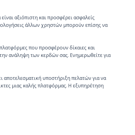
 είναι αξιόπιστη και προσφέρει ασφαλείς
ξιολογήσεις άλλων χρηστών μπορούν επίσης να
ε πλατφόρμες που προσφέρουν δίκαιες και
την ανάληψη των κερδών σας. Ενημερωθείτε για
ει αποτελεσματική υποστήριξη πελατών για να
ίκτες μιας καλής πλατφόρμας. Η εξυπηρέτηση