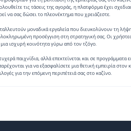
ολουθείτε τις τάσεις της αγοράς, η πλατφόρμα έχει σχεδιασ
ί να σας δώσει το πλεονέκτημα που χρειάζεστε.
μεταλλευτούν μοναδικά εργαλεία που διευκολύνουν τη λήψ
ολοκληρωμένη προσέγγιση στη στρατηγική σας. Οι χρήστες
 μια ισχυρή κοινότητα γύρω από τον τζόγο.
 τυχερά παιχνίδια, αλλά επεκτείνεται και σε προγράμματα 
 παρέχονται για να εξασφαλίσετε μια θετική εμπειρία στο
λογές για την επόμενη περιπέτειά σας στο καζίνο.