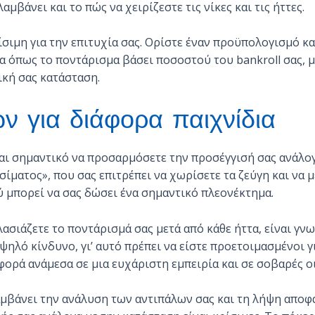
μβάνει και το πώς να χειρίζεστε τις νίκες και τις ήττες.
ρίσιμη για την επιτυχία σας. Ορίστε έναν προϋπολογισμό κ
 όπως το ποντάρισμα βάσει ποσοστού του bankroll σας, μπ
ική σας κατάσταση.
ν για διάφορα παιχνίδια
ι σημαντικό να προσαρμόσετε την προσέγγισή σας ανάλογα 
ματος», που σας επιτρέπει να χωρίσετε τα ζεύγη και να με
 μπορεί να σας δώσει ένα σημαντικό πλεονέκτημα.
λασιάζετε το ποντάρισμά σας μετά από κάθε ήττα, είναι γν
υψηλό κίνδυνο, γι’ αυτό πρέπει να είστε προετοιμασμένοι γ
φορά ανάμεσα σε μια ευχάριστη εμπειρία και σε σοβαρές ο
λαμβάνει την ανάλυση των αντιπάλων σας και τη λήψη απο