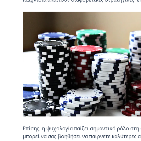
Επίσης, η ψυχολογία παίζει σημαντικό ρόλο στη 
μπορεί να σας βοηθήσει να παίρνετε καλύτερες α