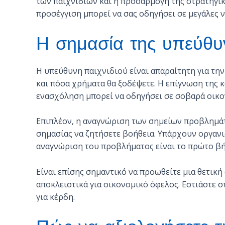
των παιχνιδιών και η προσαρμογή της στρατηγική
προσέγγιση μπορεί να σας οδηγήσει σε μεγάλες ν
Η σημασία της υπεύθυν
Η υπεύθυνη παιχνιδιού είναι απαραίτητη για την 
και πόσα χρήματα θα ξοδέψετε. Η επίγνωση της 
ενασχόληση μπορεί να οδηγήσει σε σοβαρά οικο
Επιπλέον, η αναγνώριση των σημείων προβλημάτων
σημασίας να ζητήσετε βοήθεια. Υπάρχουν οργανι
αναγνώριση του προβλήματος είναι το πρώτο βή
Είναι επίσης σημαντικό να προωθείτε μια θετική 
αποκλειστικά για οικονομικό όφελος. Εστιάστε στ
για κέρδη.