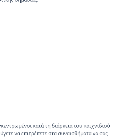
γκεντρωμένοι κατά τη διάρκεια του παιχνιδιού
φύγετε να επιτρέπετε στα συναισθήματα να σας