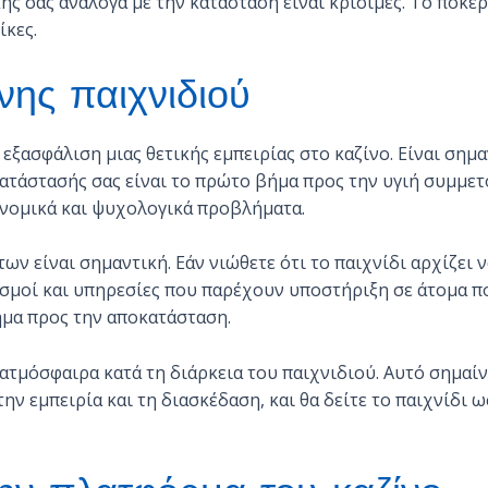
ς σας ανάλογα με την κατάσταση είναι κρίσιμες. Το πόκερ
ίκες.
ης παιχνιδιού
εξασφάλιση μιας θετικής εμπειρίας στο καζίνο. Είναι σημα
κατάστασής σας είναι το πρώτο βήμα προς την υγιή συμμετ
νομικά και ψυχολογικά προβλήματα.
 είναι σημαντική. Εάν νιώθετε ότι το παιχνίδι αρχίζει να
σμοί και υπηρεσίες που παρέχουν υποστήριξη σε άτομα π
μα προς την αποκατάσταση.
ατμόσφαιρα κατά τη διάρκεια του παιχνιδιού. Αυτό σημαίνε
ην εμπειρία και τη διασκέδαση, και θα δείτε το παιχνίδι 