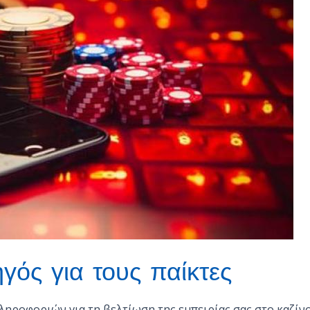
γός για τους παίκτες
ληροφοριών για τη βελτίωση της εμπειρίας σας στο καζίνο