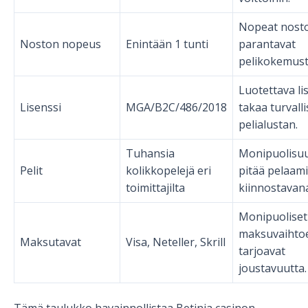
Nopeat nost
Noston nopeus
Enintään 1 tunti
parantavat
pelikokemust
Luotettava li
Lisenssi
MGA/B2C/486/2018
takaa turvall
pelialustan.
Tuhansia
Monipuolisu
Pelit
kolikkopelejä eri
pitää pelaam
toimittajilta
kiinnostavan
Monipuoliset
maksuvaihto
Maksutavat
Visa, Neteller, Skrill
tarjoavat
joustavuutta.