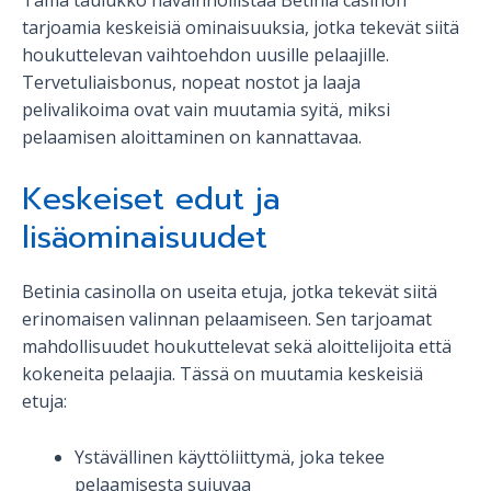
Tämä taulukko havainnollistaa Betinia casinon
tarjoamia keskeisiä ominaisuuksia, jotka tekevät siitä
houkuttelevan vaihtoehdon uusille pelaajille.
Tervetuliaisbonus, nopeat nostot ja laaja
pelivalikoima ovat vain muutamia syitä, miksi
pelaamisen aloittaminen on kannattavaa.
Keskeiset edut ja
lisäominaisuudet
Betinia casinolla on useita etuja, jotka tekevät siitä
erinomaisen valinnan pelaamiseen. Sen tarjoamat
mahdollisuudet houkuttelevat sekä aloittelijoita että
kokeneita pelaajia. Tässä on muutamia keskeisiä
etuja:
Ystävällinen käyttöliittymä, joka tekee
pelaamisesta sujuvaa