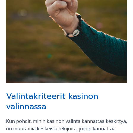
Valintakriteerit kasinon
valinnassa
Kun pohdit, mihin kasinon valinta kannattaa keskittyä,
on muutamia keskeisiä tekijöitä, joihin kannattaa