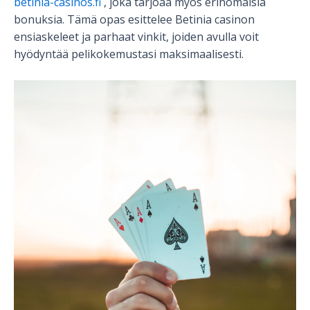
betinia-casinos.fi
, joka tarjoaa myös erinomaisia
bonuksia. Tämä opas esittelee Betinia casinon
ensiaskeleet ja parhaat vinkit, joiden avulla voit
hyödyntää pelikokemustasi maksimaalisesti.