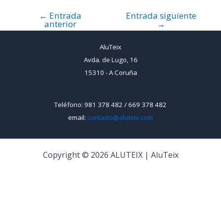
←
Entrada
Entrada siguiente
Navegación
anterior
→
de
entradas
AluTeix
Avda. de Lugo, 16
15310 - A Coruña
казино лев
Teléfono: 981 378 482 / 669 378 482
email:
contacto@aluteix.com
Copyright © 2026 ALUTEIX | AluTeix