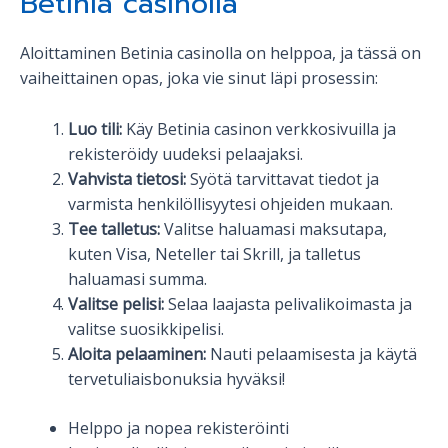
Betinia casinolla
Aloittaminen Betinia casinolla on helppoa, ja tässä on
vaiheittainen opas, joka vie sinut läpi prosessin:
Luo tili:
Käy Betinia casinon verkkosivuilla ja
rekisteröidy uudeksi pelaajaksi.
Vahvista tietosi:
Syötä tarvittavat tiedot ja
varmista henkilöllisyytesi ohjeiden mukaan.
Tee talletus:
Valitse haluamasi maksutapa,
kuten Visa, Neteller tai Skrill, ja talletus
haluamasi summa.
Valitse pelisi:
Selaa laajasta pelivalikoimasta ja
valitse suosikkipelisi.
Aloita pelaaminen:
Nauti pelaamisesta ja käytä
tervetuliaisbonuksia hyväksi!
Helppo ja nopea rekisteröinti