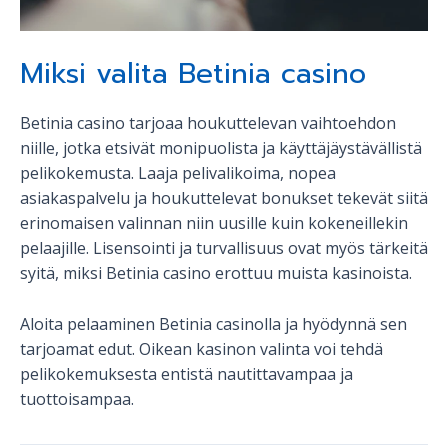
Miksi valita Betinia casino
Betinia casino tarjoaa houkuttelevan vaihtoehdon
niille, jotka etsivät monipuolista ja käyttäjäystävällistä
pelikokemusta. Laaja pelivalikoima, nopea
asiakaspalvelu ja houkuttelevat bonukset tekevät siitä
erinomaisen valinnan niin uusille kuin kokeneillekin
pelaajille. Lisensointi ja turvallisuus ovat myös tärkeitä
syitä, miksi Betinia casino erottuu muista kasinoista.
Aloita pelaaminen Betinia casinolla ja hyödynnä sen
tarjoamat edut. Oikean kasinon valinta voi tehdä
pelikokemuksesta entistä nautittavampaa ja
tuottoisampaa.