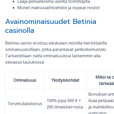
Laaja pelivalikoima useilta toimittajilta
Monet maksuvaihtoehdot ja nopeat nostot
Avainominaisuudet Betinia
casinolla
Betinia casino erottuu edukseen monilla merkittävillä
ominaisuuksillaan, jotka parantavat pelikokemustasi.
Tarkastellaan näitä ominaisuuksia tarkemmin alla
olevassa taulukossa:
Miksi se 
Ominaisuus
Yksityiskohdat
tärkeää
Bonukset ant
100% jopa 500 € +
lisää pelipä
Tervetuliaisbonus
200 ilmaiskierrosta
ja mahdollisu
voittoihin.