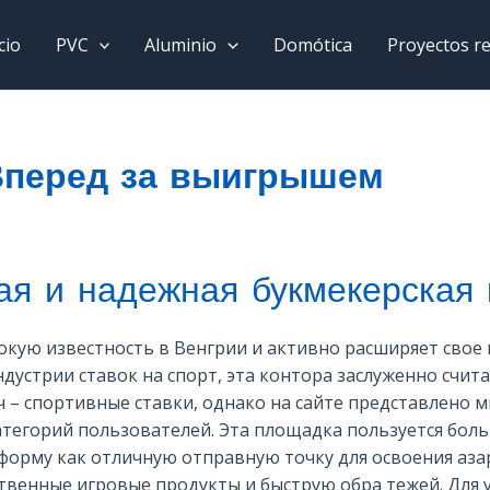
cio
PVC
Aluminio
Domótica
Proyectos re
Вперед за выигрышем
я и надежная букмекерская 
окую известность в Венгрии и активно расширяет свое 
устрии ставок на спорт, эта контора заслуженно счита
– спортивные ставки, однако на сайте представлено м
атегорий пользователей. Эта площадка пользуется бол
форму как отличную отправную точку для освоения аза
ственные игровые продукты и быструю обра тежей. Для у