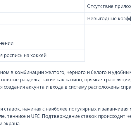
Отсутствие прило
Невыгодные коэфф
лнении
 роспись на хоккей
ном в комбинации желтого, черного и белого и удобным
новные разделы, такие как казино, прямые трансляции
ля создания аккунта и входа в систему расположены сп
я ставок, начиная с наиболее популярных и заканчивая
ле, теннисе и UFC. Подтверждение ставок происходит ч
 экрана.