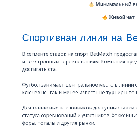
Минимальный в
Живой чат
Спортивная линия на B
В сегменте ставок на спорт BetMatch предост
и электронным соревнованиям. Компания пред
достигать ста.
Футбол занимает центральное место в линии ст
ключевые, так и менее известные турниры по 
Для теннисных поклонников доступны ставки 
статуса соревнований и участников. Хоккейны
форы, тоталы и другие рынки.