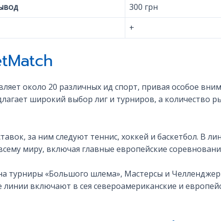
ывод
300 грн
+
etMatch
авляет около 20 различных ид спорт, привая особое в
лагает широкий выбор лиг и турниров, а количество р
авок, за ним следуют теннис, хоккей и баскетбол. В ли
всему миру, включая главные европейские соревновани
на турниры «Большого шлема», Мастерсы и Челленджеры
е линии включают в сея североамериканские и европейск