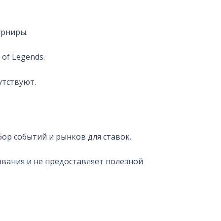
урниры.
 of Legends.
утствуют.
ор событий и рынков для ставок.
ования и не предоставляет полезной