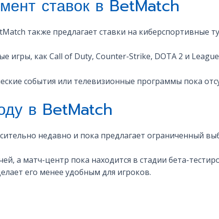
мент ставок в BetMatch
Match также предлагает ставки на киберспортивные т
игры, как Call of Duty, Counter-Strike, DOTA 2 и League
ческие события или телевизионные программы пока отс
оду в BetMatch
осительно недавно и пока предлагает ограниченный выб
ей, а матч-центр пока находится в стадии бета-тестир
делает его менее удобным для игроков.