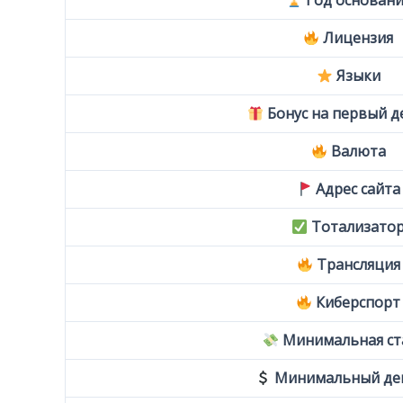
Год основани
Лицензия
Языки
Бонус на первый д
Валюта
Адрес сайта
Тотализато
Трансляция
Киберспорт
Минимальная ст
Минимальный де