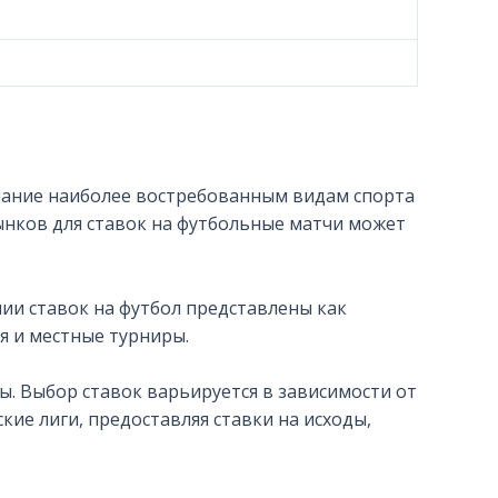
нимание наиболее востребованным видам спорта
ынков для ставок на футбольные матчи может
нии ставок на футбол представлены как
я и местные турниры.
. Выбор ставок варьируется в зависимости от
ие лиги, предоставляя ставки на исходы,