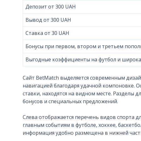
Депозит от 300 UAH
Вывод от 300 UAH
Ставка от 30 UAH
Бонусы при первом, втором и третьем попо
Выгодные коэффициенты на футбол и широкая
Сайт BetMatch выделяется современным дизай
навигацией благодаря удачной компоновке. Ос
ставки, находятся на видном месте. Разделы д
бонусов и специальных предложений.
Слева отображается перечень видов спорта дл
главным событиям в футболе, хоккее, баскетбо
информация удобно размещена в нижней части