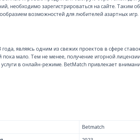
й, необходимо зарегистрироваться на сайте. Таким о
ообразием возможностей для любителей азартных игр.
 года, являясь одним из свежих проектов в сфере став
й пока мало. Тем не менее, получение игорной лиценз
услуги в онлайн-режиме. BetMatch привлекает внимани
Betmatch