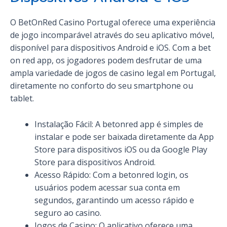
O BetOnRed Casino Portugal oferece uma experiência
de jogo incomparável através do seu aplicativo móvel,
disponível para dispositivos Android e iOS. Com a bet
on red app, os jogadores podem desfrutar de uma
ampla variedade de jogos de casino legal em Portugal,
diretamente no conforto do seu smartphone ou
tablet.
Instalação Fácil: A betonred app é simples de
instalar e pode ser baixada diretamente da App
Store para dispositivos iOS ou da Google Play
Store para dispositivos Android.
Acesso Rápido: Com a betonred login, os
usuários podem acessar sua conta em
segundos, garantindo um acesso rápido e
seguro ao casino.
Jogos de Casino: O aplicativo oferece uma