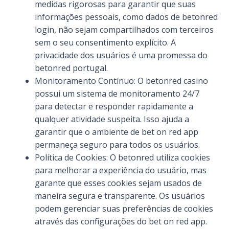
medidas rigorosas para garantir que suas
informações pessoais, como dados de betonred
login, não sejam compartilhados com terceiros
sem o seu consentimento explícito. A
privacidade dos usuários é uma promessa do
betonred portugal.
Monitoramento Contínuo: O betonred casino
possui um sistema de monitoramento 24/7
para detectar e responder rapidamente a
qualquer atividade suspeita. Isso ajuda a
garantir que o ambiente de bet on red app
permaneça seguro para todos os usuários.
Política de Cookies: O betonred utiliza cookies
para melhorar a experiência do usuário, mas
garante que esses cookies sejam usados de
maneira segura e transparente. Os usuários
podem gerenciar suas preferências de cookies
através das configurações do bet on red app.