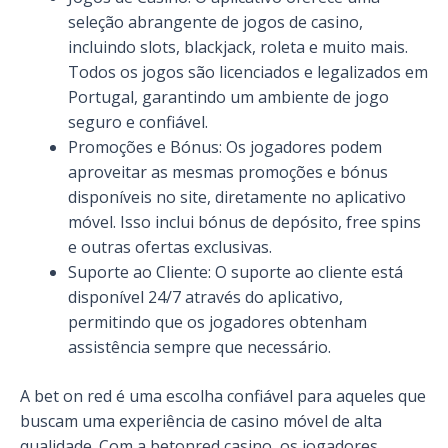
seleção abrangente de jogos de casino,
incluindo slots, blackjack, roleta e muito mais.
Todos os jogos são licenciados e legalizados em
Portugal, garantindo um ambiente de jogo
seguro e confiável.
Promoções e Bónus: Os jogadores podem
aproveitar as mesmas promoções e bónus
disponíveis no site, diretamente no aplicativo
móvel. Isso inclui bónus de depósito, free spins
e outras ofertas exclusivas.
Suporte ao Cliente: O suporte ao cliente está
disponível 24/7 através do aplicativo,
permitindo que os jogadores obtenham
assistência sempre que necessário.
A bet on red é uma escolha confiável para aqueles que
buscam uma experiência de casino móvel de alta
qualidade. Com a betonred casino, os jogadores