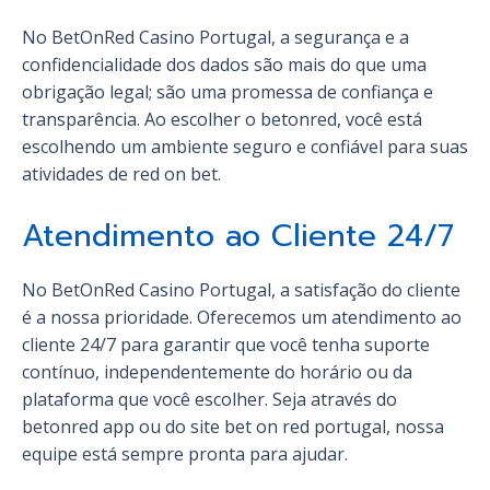
No BetOnRed Casino Portugal, a segurança e a
confidencialidade dos dados são mais do que uma
obrigação legal; são uma promessa de confiança e
transparência. Ao escolher o betonred, você está
escolhendo um ambiente seguro e confiável para suas
atividades de red on bet.
Atendimento ao Cliente 24/7
No BetOnRed Casino Portugal, a satisfação do cliente
é a nossa prioridade. Oferecemos um atendimento ao
cliente 24/7 para garantir que você tenha suporte
contínuo, independentemente do horário ou da
plataforma que você escolher. Seja através do
betonred app ou do site bet on red portugal, nossa
equipe está sempre pronta para ajudar.