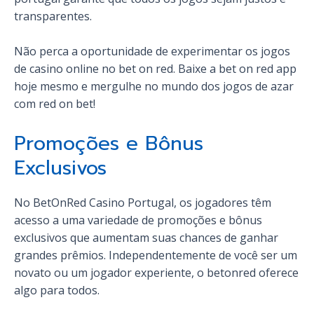
transparentes.
Não perca a oportunidade de experimentar os jogos
de casino online no bet on red. Baixe a bet on red app
hoje mesmo e mergulhe no mundo dos jogos de azar
com red on bet!
Promoções e Bônus
Exclusivos
No BetOnRed Casino Portugal, os jogadores têm
acesso a uma variedade de promoções e bônus
exclusivos que aumentam suas chances de ganhar
grandes prêmios. Independentemente de você ser um
novato ou um jogador experiente, o betonred oferece
algo para todos.