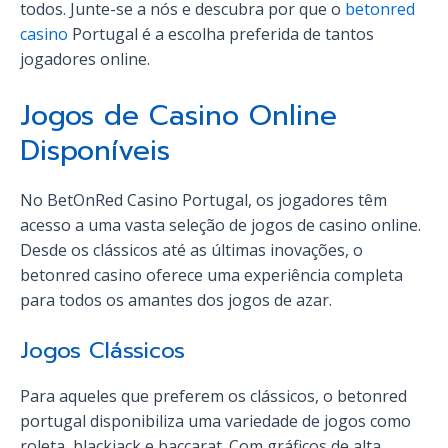
todos. Junte-se a nós e descubra por que o
betonred
casino
Portugal é a escolha preferida de tantos
jogadores online.
Jogos de Casino Online
Disponíveis
No BetOnRed Casino Portugal, os jogadores têm
acesso a uma vasta seleção de jogos de casino online.
Desde os clássicos até as últimas inovações, o
betonred casino oferece uma experiência completa
para todos os amantes dos jogos de azar.
Jogos Clássicos
Para aqueles que preferem os clássicos, o betonred
portugal disponibiliza uma variedade de jogos como
roleta, blackjack e baccarat. Com gráficos de alta