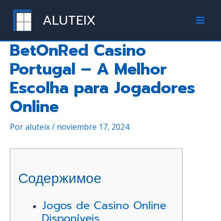
Ir
ALUTEIX
al
Mai
contenido
BetOnRed Casino
Men
Portugal – A Melhor
Escolha para Jogadores
Online
Por
aluteix
/
noviembre 17, 2024
Содержимое
Jogos de Casino Online
Disponíveis