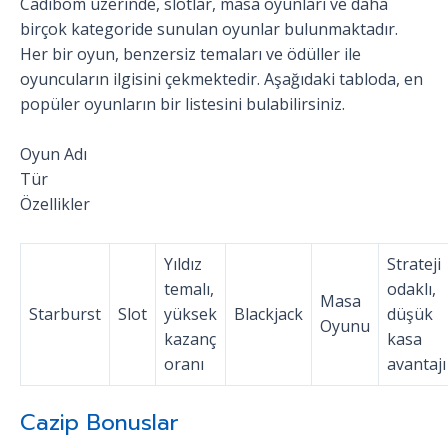
Cadibom üzerinde, slotlar, masa oyunları ve daha
birçok kategoride sunulan oyunlar bulunmaktadır.
Her bir oyun, benzersiz temaları ve ödüller ile
oyuncuların ilgisini çekmektedir. Aşağıdaki tabloda, en
popüler oyunların bir listesini bulabilirsiniz.
Oyun Adı
Tür
Özellikler
Yıldız
Strateji
temalı,
odaklı,
Masa
Starburst
Slot
yüksek
Blackjack
düşük
Oyunu
kazanç
kasa
oranı
avantajı
Cazip Bonuslar