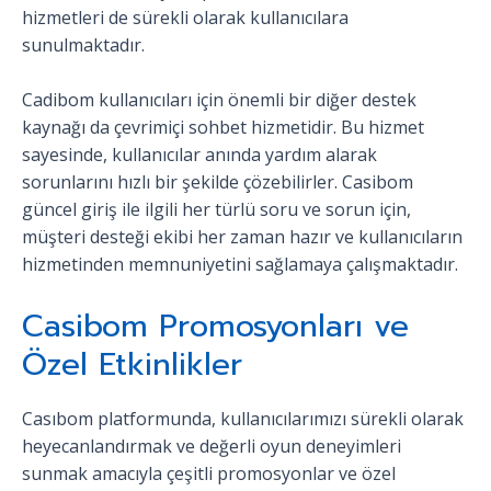
hizmetleri de sürekli olarak kullanıcılara
sunulmaktadır.
Cadibom kullanıcıları için önemli bir diğer destek
kaynağı da çevrimiçi sohbet hizmetidir. Bu hizmet
sayesinde, kullanıcılar anında yardım alarak
sorunlarını hızlı bir şekilde çözebilirler. Casibom
güncel giriş ile ilgili her türlü soru ve sorun için,
müşteri desteği ekibi her zaman hazır ve kullanıcıların
hizmetinden memnuniyetini sağlamaya çalışmaktadır.
Casibom Promosyonları ve
Özel Etkinlikler
Casıbom platformunda, kullanıcılarımızı sürekli olarak
heyecanlandırmak ve değerli oyun deneyimleri
sunmak amacıyla çeşitli promosyonlar ve özel