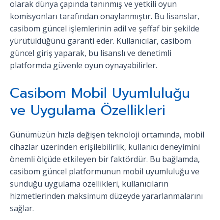
olarak dünya çapında tanınmış ve yetkili oyun
komisyonları tarafından onaylanmıştır. Bu lisanslar,
casibom güncel işlemlerinin adil ve şeffaf bir şekilde
yürütüldüğünü garanti eder. Kullanıcılar, casibom
güncel giriş yaparak, bu lisanslı ve denetimli
platformda güvenle oyun oynayabilirler.
Casibom Mobil Uyumluluğu
ve Uygulama Özellikleri
Günümüzün hızla değişen teknoloji ortamında, mobil
cihazlar üzerinden erişilebilirlik, kullanıcı deneyimini
önemli ölçüde etkileyen bir faktördür. Bu bağlamda,
casibom güncel platformunun mobil uyumluluğu ve
sunduğu uygulama özellikleri, kullanıcıların
hizmetlerinden maksimum düzeyde yararlanmalarını
sağlar.