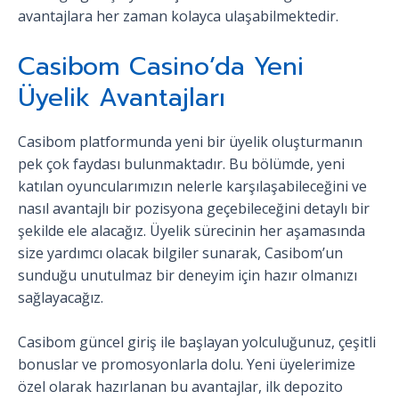
avantajlara her zaman kolayca ulaşabilmektedir.
Casibom Casino’da Yeni
Üyelik Avantajları
Casibom platformunda yeni bir üyelik oluşturmanın
pek çok faydası bulunmaktadır. Bu bölümde, yeni
katılan oyuncularımızın nelerle karşılaşabileceğini ve
nasıl avantajlı bir pozisyona geçebileceğini detaylı bir
şekilde ele alacağız. Üyelik sürecinin her aşamasında
size yardımcı olacak bilgiler sunarak, Casibom’un
sunduğu unutulmaz bir deneyim için hazır olmanızı
sağlayacağız.
Casibom güncel giriş ile başlayan yolculuğunuz, çeşitli
bonuslar ve promosyonlarla dolu. Yeni üyelerimize
özel olarak hazırlanan bu avantajlar, ilk depozito