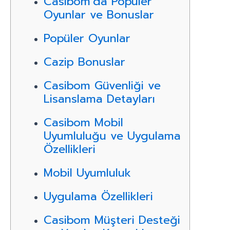
Casibom’da Popüler
Oyunlar ve Bonuslar
Popüler Oyunlar
Cazip Bonuslar
Casibom Güvenliği ve
Lisanslama Detayları
Casibom Mobil
Uyumluluğu ve Uygulama
Özellikleri
Mobil Uyumluluk
Uygulama Özellikleri
Casibom Müşteri Desteği