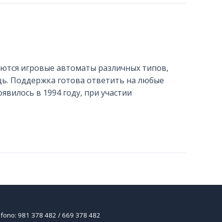
меются игровые автоматы различных типов,
ощь. Поддержка готова ответить на любые
явилось в 1994 году, при участии
éfono: 981 378 482 / 669 378 482