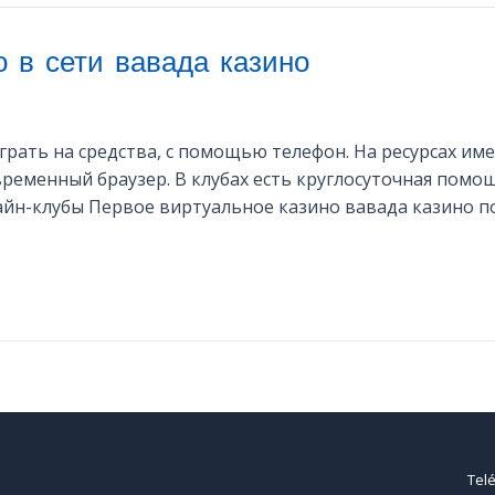
 в сети вавада казино
грать на средства, с помощью телефон. На ресурсах и
временный браузер. В клубах есть круглосуточная пом
айн-клубы Первое виртуальное казино вавада казино по
Tel