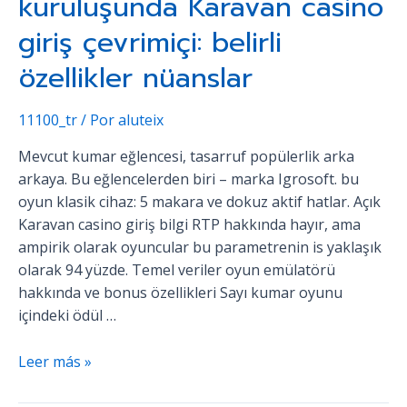
kuruluşunda Karavan casino
giriş çevrimiçi: belirli
özellikler nüanslar
11100_tr
/ Por
aluteix
Mevcut kumar eğlencesi, tasarruf popülerlik arka
arkaya. Bu eğlencelerden biri – marka Igrosoft. bu
oyun klasik cihaz: 5 makara ve dokuz aktif hatlar. Açık
Karavan casino giriş bilgi RTP hakkında hayır, ama
ampirik olarak oyuncular bu parametrenin is yaklaşık
olarak 94 yüzde. Temel veriler oyun emülatörü
hakkında ve bonus özellikleri Sayı kumar oyunu
içindeki ödül …
Slot
Leer más »
Cupcake
bir