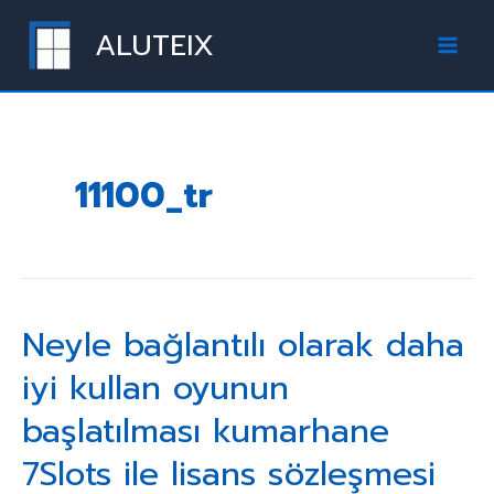
Ir
ALUTEIX
al
Mai
contenido
Men
11100_tr
Neyle bağlantılı olarak daha
iyi kullan oyunun
başlatılması kumarhane
7Slots ile lisans sözleşmesi