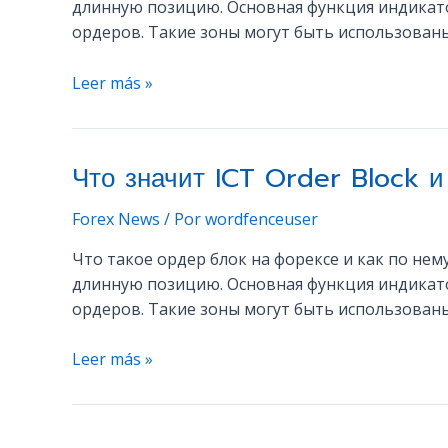
длинную позицию. Основная функция индикато
ордеров. Такие зоны могут быть использованы
Что
Leer más »
значит
ICT
Order
Что значит ICT Order Block и
Block
и
Forex News
/ Por
wordfenceuser
Breaker
Block
Что такое ордер блок на форексе и как по не
в
длинную позицию. Основная функция индикато
трейдинге
ордеров. Такие зоны могут быть использованы
Что
Leer más »
значит
ICT
Order