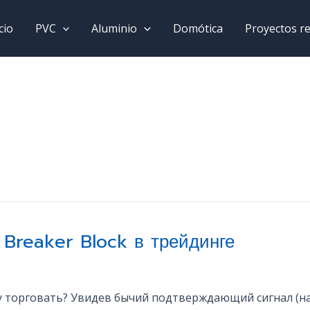
cio
PVC
Aluminio
Domótica
Proyectos re
 Breaker Block в трейдинге
му торговать? Увидев бычий подтверждающий сигнал (н