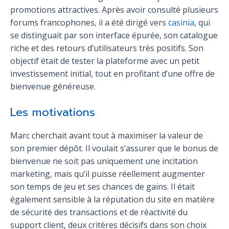
promotions attractives. Après avoir consulté plusieurs
forums francophones, il a été dirigé vers
casinia
, qui
se distinguait par son interface épurée, son catalogue
riche et des retours d’utilisateurs très positifs. Son
objectif était de tester la plateforme avec un petit
investissement initial, tout en profitant d’une offre de
bienvenue généreuse.
Les motivations
Marc cherchait avant tout à maximiser la valeur de
son premier dépôt. Il voulait s’assurer que le bonus de
bienvenue ne soit pas uniquement une incitation
marketing, mais qu’il puisse réellement augmenter
son temps de jeu et ses chances de gains. Il était
également sensible à la réputation du site en matière
de sécurité des transactions et de réactivité du
support client, deux critères décisifs dans son choix