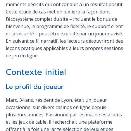
moments décisifs qui ont conduit à un résultat positif.
Cette étude de cas met en lumière la façon dont
l’écosystème complet du site – incluant le bonus de
bienvenue, le programme de fidélité, le support client
et la sécurité – peut être exploité par un joueur avisé.
En suivant ce fil narratif, les lecteurs découvriront des
leçons pratiques applicables à leurs propres sessions
de jeu en ligne.
Contexte initial
Le profil du joueur
Marc, 34 ans, résident de Lyon, était un joueur
occasionnel sur divers casinos en ligne depuis
plusieurs années. Passionné par les machines à sous
et les jeux de table, il recherchait une plateforme
offrant à la fois une large sélection de jeux et des