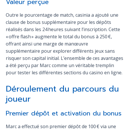
Valeur perçue
Outre le pourcentage de match, casinia a ajouté une
clause de bonus supplémentaire pour les dépôts
réalisés dans les 24 heures suivant l’inscription. Cette
« offre flash » augmente le total du bonus à 250 €,
offrant ainsi une marge de manœuvre
supplémentaire pour explorer différents jeux sans
risquer son capital initial. L’ensemble de ces avantages
a été perçu par Marc comme un véritable tremplin
pour tester les différentes sections du casino en ligne.
Déroulement du parcours du
joueur
Premier dépôt et activation du bonus
Marc a effectué son premier dépôt de 100 € via une