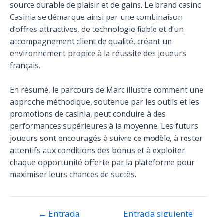
source durable de plaisir et de gains. Le brand casino
Casinia se démarque ainsi par une combinaison
d’offres attractives, de technologie fiable et d’un
accompagnement client de qualité, créant un
environnement propice à la réussite des joueurs
français.
En résumé, le parcours de Marc illustre comment une
approche méthodique, soutenue par les outils et les
promotions de casinia, peut conduire à des
performances supérieures à la moyenne. Les futurs
joueurs sont encouragés à suivre ce modèle, à rester
attentifs aux conditions des bonus et à exploiter
chaque opportunité offerte par la plateforme pour
maximiser leurs chances de succès.
←
Entrada
Entrada siguiente
Navegación