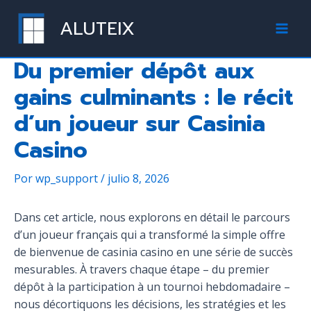
Ir
ALUTEIX
al
Mai
contenido
Du premier dépôt aux
Men
gains culminants : le récit
d’un joueur sur Casinia
Casino
Por
wp_support
/
julio 8, 2026
Dans cet article, nous explorons en détail le parcours
d’un joueur français qui a transformé la simple offre
de bienvenue de casinia casino en une série de succès
mesurables. À travers chaque étape – du premier
dépôt à la participation à un tournoi hebdomadaire –
nous décortiquons les décisions, les stratégies et les