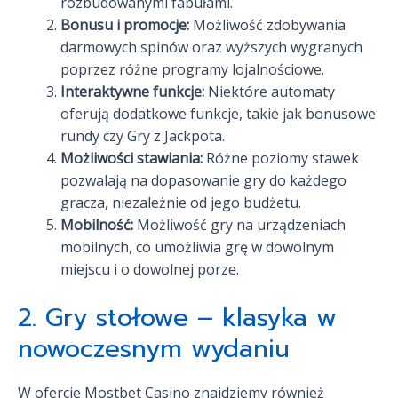
rozbudowanymi fabułami.
Bonusu i promocje:
Możliwość zdobywania
darmowych spinów oraz wyższych wygranych
poprzez różne programy lojalnościowe.
Interaktywne funkcje:
Niektóre automaty
oferują dodatkowe funkcje, takie jak bonusowe
rundy czy Gry z Jackpota.
Możliwości stawiania:
Różne poziomy stawek
pozwalają na dopasowanie gry do każdego
gracza, niezależnie od jego budżetu.
Mobilność:
Możliwość gry na urządzeniach
mobilnych, co umożliwia grę w dowolnym
miejscu i o dowolnej porze.
2. Gry stołowe – klasyka w
nowoczesnym wydaniu
W ofercie Mostbet Casino znajdziemy również