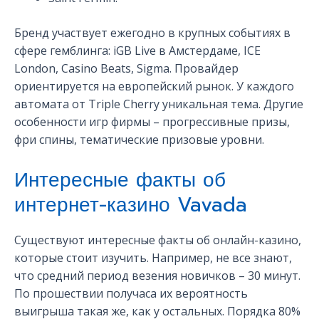
Бренд участвует ежегодно в крупных событиях в
сфере гемблинга: iGB Live в Амстердаме, ICE
London, Casino Beats, Sigma. Провайдер
ориентируется на европейский рынок. У каждого
автомата от Triple Cherry уникальная тема. Другие
особенности игр фирмы – прогрессивные призы,
фри спины, тематические призовые уровни.
Интересные факты об
интернет-казино Vavada
Существуют интересные факты об онлайн-казино,
которые стоит изучить. Например, не все знают,
что средний период везения новичков – 30 минут.
По прошествии получаса их вероятность
выигрыша такая же, как у остальных. Порядка 80%