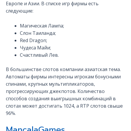
Европе и Азии. В списке игр фирмы есть
следующие:
Магическая Лампа;
Слон Таиланда;
Red Dragon;
Чудеса Майи;
Счастливый Лев.
В большинстве слотов компании азиатская тема.
Автоматы фирмы интересны игрокам бонусными
спинами, крупных мультипликаторов,
прогрессирующих джекпотов. Количество
способов создания выигрышных комбинаций в
слотах может достигать 1024, а RTP слотов свыше
96%.
MancalaGames