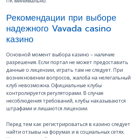
ПК минимально.
Рекомендации при выборе
надежного Vavada casino
казино
Основной момент выбора казино – наличие
разрешения. Если портал не может предоставить
данные о лицензии, играть там не следует. При
возникновении вопросов, жалоба на нелегальный
клуб невозможна. Официальные клубы
контролируется регуляторами. В случае
несоблюдения требований, клубы наказываются
штрафами и лишаются лицензии.
Перед тем как регистрироваться в казино следует
найти отзывы на форумах и в социальных сетях.