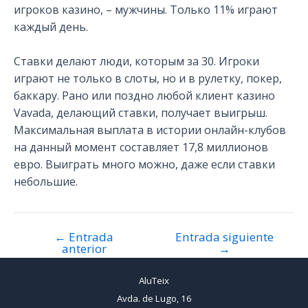
игроков казино, – мужчины. Только 11% играют
каждый день.
Ставки делают люди, которым за 30. Игроки
играют не только в слоты, но и в рулетку, покер,
баккару. Рано или поздно любой клиент казино
Vavada, делающий ставки, получает выигрыш.
Максимальная выплата в истории онлайн-клубов
на данный момент составляет 17,8 миллионов
евро. Выиграть много можно, даже если ставки
небольшие.
←
Entrada
Entrada siguiente
Navegación
anterior
→
de
entradas
AluTeix
Avda. de Lugo, 16