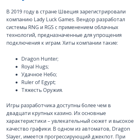
В 2019 году в стране Швеция зарегистрировали
компанию Lady Luck Games. Вендор разработал
системы RNG и RGS с применением облачных
технологий, предназначенные для упрощения
подключения к играм. Хиты компании такие:
Dragon Hunter;
Royal Hugs;
Удачное Небо;
Ruler of Egypt;
Тяжесть Оружия.
Игры разработчика доступны более чем в
двадцати крупных казино. Их основные
характеристики – увлекательный сюжет и высокое
качество графики. В одном из автоматов, Dragon
Slayer, имеется прогрессирующий джекпот. При