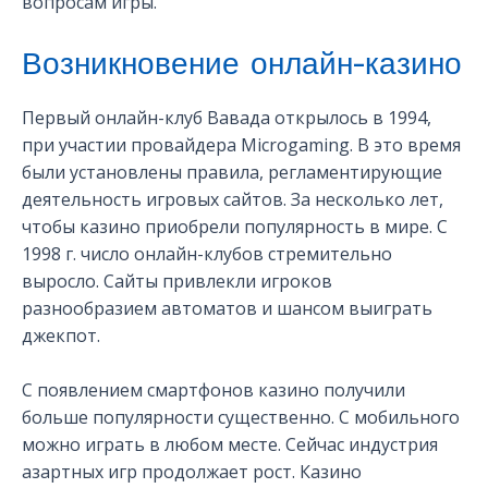
вопросам игры.
Возникновение онлайн-казино
Первый онлайн-клуб Вавада открылось в 1994,
при участии провайдера Microgaming. В это время
были установлены правила, регламентирующие
деятельность игровых сайтов. За несколько лет,
чтобы казино приобрели популярность в мире. С
1998 г. число онлайн-клубов стремительно
выросло. Сайты привлекли игроков
разнообразием автоматов и шансом выиграть
джекпот.
С появлением смартфонов казино получили
больше популярности существенно. С мобильного
можно играть в любом месте. Сейчас индустрия
азартных игр продолжает рост. Казино