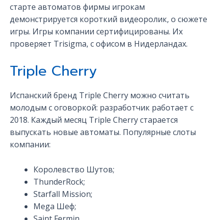
старте автоматов фирмы игрокам
демонстрируется короткий видеоролик, о сюжете
игры. Игры компании сертифицированы. Их
проверяет Trisigma, с офисом в Нидерландах.
Triple Cherry
Испанский бренд Triple Cherry можно считать
молодым с оговоркой: разработчик работает с
2018. Каждый месяц Triple Cherry старается
выпускать новые автоматы. Популярные слоты
компании:
Королевство Шутов;
ThunderRock;
Starfall Mission;
Mega Шеф;
Saint Fermin.