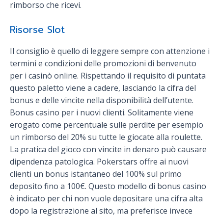
rimborso che ricevi.
Risorse Slot
Il consiglio è quello di leggere sempre con attenzione i
termini e condizioni delle promozioni di benvenuto
per i casinò online. Rispettando il requisito di puntata
questo paletto viene a cadere, lasciando la cifra del
bonus e delle vincite nella disponibilità dell’utente.
Bonus casino per i nuovi clienti. Solitamente viene
erogato come percentuale sulle perdite per esempio
un rimborso del 20% su tutte le giocate alla roulette.
La pratica del gioco con vincite in denaro può causare
dipendenza patologica. Pokerstars offre ai nuovi
clienti un bonus istantaneo del 100% sul primo
deposito fino a 100€. Questo modello di bonus casino
è indicato per chi non vuole depositare una cifra alta
dopo la registrazione al sito, ma preferisce invece