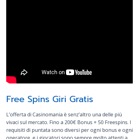
Free Spins Giri Gratis
L’offerta di Casinomania è senz’altro una delle più
vivaci sul mercato. Fino a 200€ Bonus + 50 Freespins. I
requisiti di puntata sono diversi per ogni bonus e ogni
operatore, e i giocatori sono sempre molto attenti a