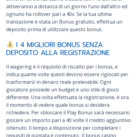
attiveranno a distanza di un giorno l’uno dall’altro ed
ognuno ha rollover pari a 40x. Se la tua ultima
transazione è stata un Bonus gratuito, effettua un
deposito prima di utilizzare questo bonus.
I 4 MIGLIORI BONUS SENZA
DEPOSITO ALLA REGISTRAZIONE
Il wagering è il requisito di riscatto per i bonus, e
indica quante volte questi devono essere rigiocati per
trasformarsi in denaro reale prelevabile. Ogni
giocatore possiede un budget e uno stile di gioco
differente. Una volta effettuata la registrazione, è ora
il momento di vedere quale bonus si desidera
richiedere. Per sbloccare il Play Bonus sarà necessario
giocare un importo pari a 40 volte il credito aggiuntivo
ottenuto. Il tempo a disposizione per completare i
requisiti di puntata è contenuto;. Il bonus casino