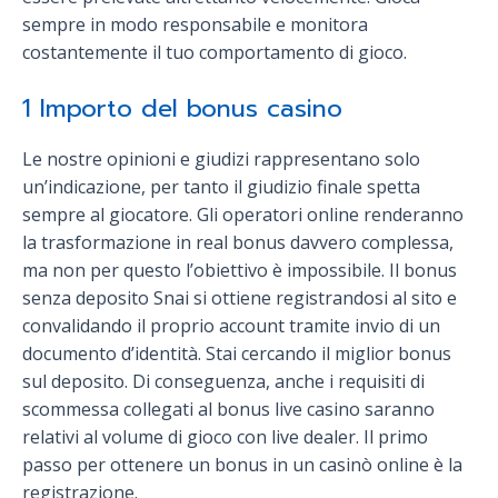
sempre in modo responsabile e monitora
costantemente il tuo comportamento di gioco.
1 Importo del bonus casino
Le nostre opinioni e giudizi rappresentano solo
un’indicazione, per tanto il giudizio finale spetta
sempre al giocatore. Gli operatori online renderanno
la trasformazione in real bonus davvero complessa,
ma non per questo l’obiettivo è impossibile. Il bonus
senza deposito Snai si ottiene registrandosi al sito e
convalidando il proprio account tramite invio di un
documento d’identità. Stai cercando il miglior bonus
sul deposito. Di conseguenza, anche i requisiti di
scommessa collegati al bonus live casino saranno
relativi al volume di gioco con live dealer. Il primo
passo per ottenere un bonus in un casinò online è la
registrazione.