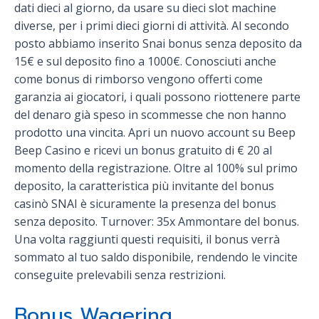
dati dieci al giorno, da usare su dieci slot machine
diverse, per i primi dieci giorni di attività. Al secondo
posto abbiamo inserito Snai bonus senza deposito da
15€ e sul deposito fino a 1000€. Conosciuti anche
come bonus di rimborso vengono offerti come
garanzia ai giocatori, i quali possono riottenere parte
del denaro già speso in scommesse che non hanno
prodotto una vincita. Apri un nuovo account su Beep
Beep Casino e ricevi un bonus gratuito di € 20 al
momento della registrazione. Oltre al 100% sul primo
deposito, la caratteristica più invitante del bonus
casinò SNAI è sicuramente la presenza del bonus
senza deposito. Turnover: 35x Ammontare del bonus.
Una volta raggiunti questi requisiti, il bonus verrà
sommato al tuo saldo disponibile, rendendo le vincite
conseguite prelevabili senza restrizioni.
Bonus Wagering