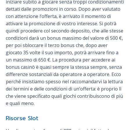
iniziare subito a giocare senza troppi condizionamenti
dettati dalle promozioni in corso. Dopo aver valutato
con attenzione l’offerta, è arrivato il momento di
attivare la promozione di vostro interesse. Si potrà
quindi procedere col secondo deposito, che alle stesse
condizioni darà un bonus massimo del valore di 500 €,
per poi sbloccare il terzo bonus che, dopo aver
giocato 35 volte il suo importo, potrà arrivare fino a
un massimo di 650 €. La procedura per accedere ai
bonus casinò è quasi sempre la stessa sempre, senza
differenze sostanziali da operatore a operatore. Ecco
perché insistiamo spesso nel raccomandarvi la lettura
dei termini e delle condizioni di un’offerta: è proprio lì
che viene specificato quali giochi contribuiscono di più
e quali meno.
Risorse Slot