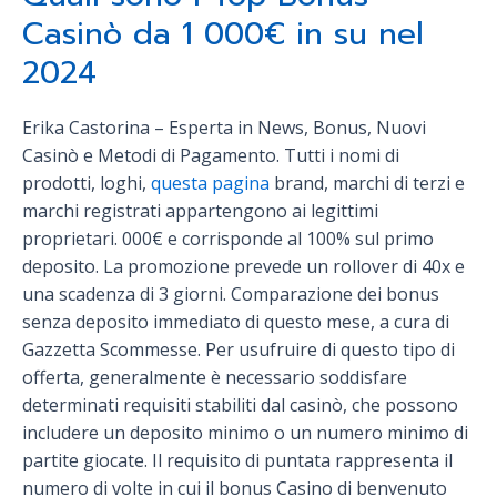
Casinò da 1 000€ in su nel
2024
Erika Castorina – Esperta in News, Bonus, Nuovi
Casinò e Metodi di Pagamento. Tutti i nomi di
prodotti, loghi,
questa pagina
brand, marchi di terzi e
marchi registrati appartengono ai legittimi
proprietari. 000€ e corrisponde al 100% sul primo
deposito. La promozione prevede un rollover di 40x e
una scadenza di 3 giorni. Comparazione dei bonus
senza deposito immediato di questo mese, a cura di
Gazzetta Scommesse. Per usufruire di questo tipo di
offerta, generalmente è necessario soddisfare
determinati requisiti stabiliti dal casinò, che possono
includere un deposito minimo o un numero minimo di
partite giocate. Il requisito di puntata rappresenta il
numero di volte in cui il bonus Casino di benvenuto