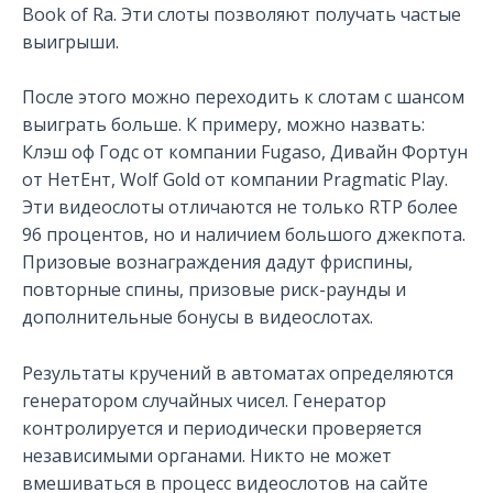
Book of Ra. Эти слоты позволяют получать частые
выигрыши.
После этого можно переходить к слотам с шансом
выиграть больше. К примеру, можно назвать:
Клэш оф Годс от компании Fugaso, Дивайн Фортун
от НетЕнт, Wolf Gold от компании Pragmatic Play.
Эти видеослоты отличаются не только RTP более
96 процентов, но и наличием большого джекпота.
Призовые вознаграждения дадут фриспины,
повторные спины, призовые риск-раунды и
дополнительные бонусы в видеослотах.
Результаты кручений в автоматах определяются
генератором случайных чисел. Генератор
контролируется и периодически проверяется
независимыми органами. Никто не может
вмешиваться в процесс видеослотов на сайте