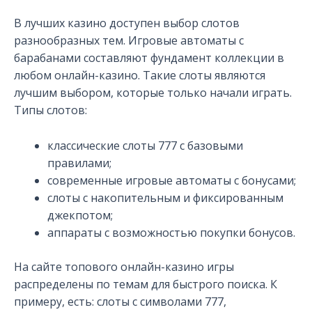
В лучших казино доступен выбор слотов
разнообразных тем. Игровые автоматы с
барабанами составляют фундамент коллекции в
любом онлайн-казино. Такие слоты являются
лучшим выбором, которые только начали играть.
Типы слотов:
классические слоты 777 с базовыми
правилами;
современные игровые автоматы с бонусами;
слоты с накопительным и фиксированным
джекпотом;
аппараты с возможностью покупки бонусов.
На сайте топового онлайн-казино игры
распределены по темам для быстрого поиска. К
примеру, есть: слоты с символами 777,