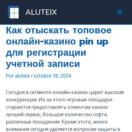
Ir
ALUTEIX
al
Mai
contenido
Как отыскать топовое
Men
онлайн-казино pin up
для регистрации
учетной записи
Por
aluteix
/
octubre 18, 2024
Сегодня в сегменте онлайн-казино царит высокая
конкуренция. Из-за этого игровые площадки
стараются предоставлять клиентам казино
лучший сервис, большое количество софта,
различные поощрения. Кроме этого, много
внимания сегодня уделяется вопросам защиты в