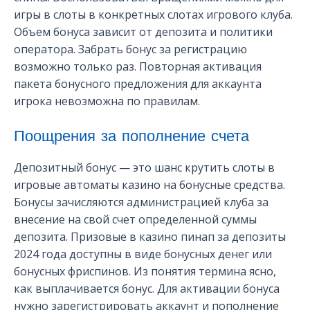
игры в слоты в конкретных слотах игрового клуба.
Объем бонуса зависит от депозита и политики
оператора. Забрать бонус за регистрацию
возможно только раз. Повторная активация
пакета бонусного предложения для аккаунта
игрока невозможна по правилам.
Поощрения за пополнение счета
Депозитный бонус — это шанс крутить слоты в
игровые автоматы казино на бонусные средства.
Бонусы зачисляются администрацией клуба за
внесение на свой счет определенной суммы
депозита. Призовые в казино пинап за депозиты
2024 года доступны в виде бонусных денег или
бонусных фриспинов. Из понятия термина ясно,
как выплачивается бонус. Для активации бонуса
нужно зарегистрировать аккаунт и пополнение