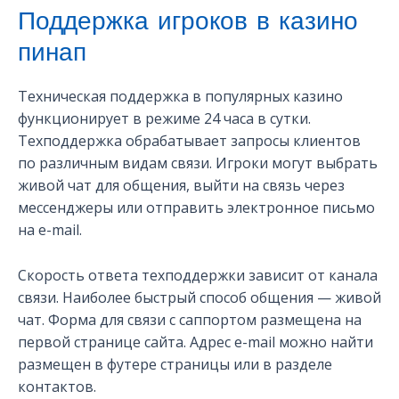
Поддержка игроков в казино
пинап
Техническая поддержка в популярных казино
функционирует в режиме 24 часа в сутки.
Техподдержка обрабатывает запросы клиентов
по различным видам связи. Игроки могут выбрать
живой чат для общения, выйти на связь через
мессенджеры или отправить электронное письмо
на e-mail.
Скорость ответа техподдержки зависит от канала
связи. Наиболее быстрый способ общения — живой
чат. Форма для связи с саппортом размещена на
первой странице сайта. Адрес e-mail можно найти
размещен в футере страницы или в разделе
контактов.