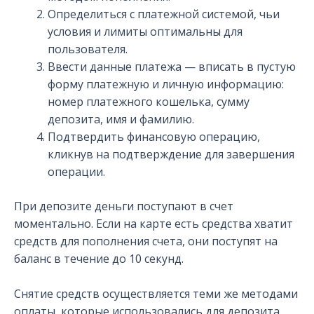
Определиться с платежной системой, чьи
условия и лимиты оптимальны для
пользователя.
Ввести данные платежа — вписать в пустую
форму платежную и личную информацию:
номер платежного кошелька, сумму
депозита, имя и фамилию.
Подтвердить финансовую операцию,
кликнув на подтверждение для завершения
операции.
При депозите деньги поступают в счет
моментально. Если на карте есть средства хватит
средств для пополнения счета, они поступят на
баланс в течение до 10 секунд.
Снятие средств осуществляется теми же методами
оплаты, которые использовались для депозита.