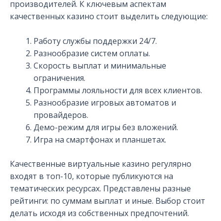
производителей. К ключевым аспектам
качественных казино стоит выделить следующие:
Работу службы поддержки 24/7.
Разнообразие систем оплаты.
Скорость выплат и минимальные
ограничения.
Программы лояльности для всех клиентов.
Разнообразие игровых автоматов и
провайдеров.
Демо-режим для игры без вложений.
Игра на смартфонах и планшетах.
Качественные виртуальные казино регулярно
входят в топ-10, которые публикуются на
тематических ресурсах. Представлены разные
рейтинги: по суммам выплат и иные. Выбор стоит
делать исходя из собственных предпочтений.