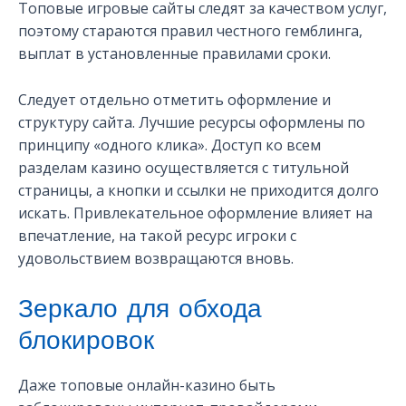
Топовые игровые сайты следят за качеством услуг,
поэтому стараются правил честного гемблинга,
выплат в установленные правилами сроки.
Следует отдельно отметить оформление и
структуру сайта. Лучшие ресурсы оформлены по
принципу «одного клика». Доступ ко всем
разделам казино осуществляется с титульной
страницы, а кнопки и ссылки не приходится долго
искать. Привлекательное оформление влияет на
впечатление, на такой ресурс игроки с
удовольствием возвращаются вновь.
Зеркало для обхода
блокировок
Даже топовые онлайн-казино быть