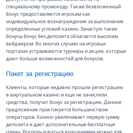
специальному промокоду. Также безвложенный
бонус предоставляется игрокам как
индивидуальное вознаграждение за выполнение
определенных условий казино. Зачастую такие
бонусы бонус без депозита облагается высоким
вейджером. Во многих случаях на игровых
порталах устраиваются турниры и акции, которые
дают больше возможностей для бонусов.
Пакет за регистрацию
Клиенты, которые недавно прошли регистрацию
в виртуальном казино и еще не зачислили
средства, получат бонус за регистрацию. Данное
предложение практикуется большинством
операторов. Казино увеличивает первую сумму
депозита и дает дополнительные бесплатные
спины. Воспользоваться вращениями можно для