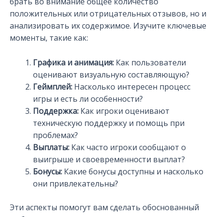
брать во внимание общее количество
положительных или отрицательных отзывов, но и
анализировать их содержимое. Изучите ключевые
моменты, такие как:
Графика и анимация:
Как пользователи
оценивают визуальную составляющую?
Геймплей:
Насколько интересен процесс
игры и есть ли особенности?
Поддержка:
Как игроки оценивают
техническую поддержку и помощь при
проблемах?
Выплаты:
Как часто игроки сообщают о
выигрыше и своевременности выплат?
Бонусы:
Какие бонусы доступны и насколько
они привлекательны?
Эти аспекты помогут вам сделать обоснованный