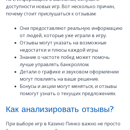
доступности новых игр. Вот несколько причин,
почему стоит прислушаться к отзывам:
Они предоставляют реальную информацию
от людей, которые уже играли в игру.
Отзывы могут указать на возможные
недостатки и плюсы каждой игры.
Знание о частоте побед может помочь
лучше управлять банкроллом.
Детали о графике и звуковом оформлении
могут повлиять на ваше решение.
Бонусы и акции могут меняться, и отзывы
помогут узнать о текущих предложениях.
Как анализировать отзывы?
При выборе игр в Казино Пинко важно не просто