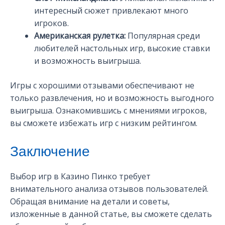
интересный сюжет привлекают много
игроков.
Американская рулетка:
Популярная среди
любителей настольных игр, высокие ставки
и возможность выигрыша.
Игры с хорошими отзывами обеспечивают не
только развлечения, но и возможность выгодного
выигрыша. Ознакомившись с мнениями игроков,
вы сможете избежать игр с низким рейтингом.
Заключение
Выбор игр в Казино Пинко требует
внимательного анализа отзывов пользователей.
Обращая внимание на детали и советы,
изложенные в данной статье, вы сможете сделать