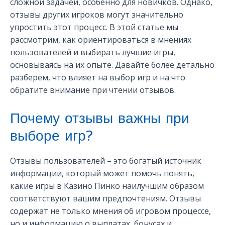
сложной задачей, особенно для новичков. Однако,
отзывы других игроков могут значительно
упростить этот процесс. В этой статье мы
рассмотрим, как ориентироваться в мнениях
пользователей и выбирать лучшие игры,
основываясь на их опыте. Давайте более детально
разберем, что влияет на выбор игр и на что
обратите внимание при чтении отзывов.
Почему отзывы важны при
выборе игр?
Отзывы пользователей – это богатый источник
информации, который может помочь понять,
какие игры в Казино Пинко наилучшим образом
соответствуют вашим предпочтениям. Отзывы
содержат не только мнения об игровом процессе,
но и информацию о выплатах, бонусах и