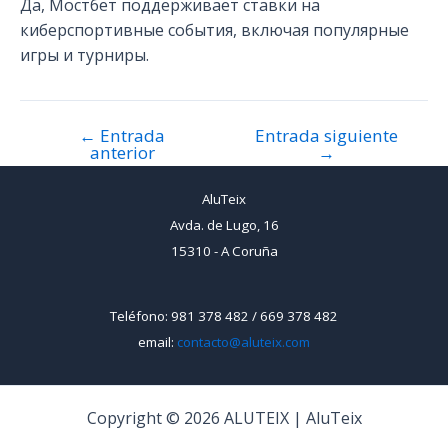
Да, Мостбет поддерживает ставки на
киберспортивные события, включая популярные
игры и турниры.
←
Entrada
Entrada siguiente
Navegación
anterior
→
de
entradas
AluTeix
Avda. de Lugo, 16
15310 - A Coruña
казино лев
Teléfono: 981 378 482 / 669 378 482
email:
contacto@aluteix.com
Copyright © 2026 ALUTEIX | AluTeix