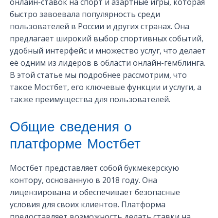
онлайн-ставок на спорт и азартные игры, которая
быстро завоевала популярность среди
пользователей в России и других странах. Она
предлагает широкий выбор спортивных событий,
удобный интерфейс и множество услуг, что делает
её одним из лидеров в области онлайн-гемблинга.
В этой статье мы подробнее рассмотрим, что
такое Мостбет, его ключевые функции и услуги, а
также преимущества для пользователей.
Общие сведения о
платформе Мостбет
Мостбет представляет собой букмекерскую
контору, основанную в 2018 году. Она
лицензирована и обеспечивает безопасные
условия для своих клиентов. Платформа
предоставляет возможность делать ставки на