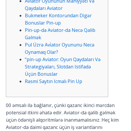
Aviator Oyununun Mahiyyəti Və
Qaydaları Aviator
Bukmeker Kontorundan Digər
Bonuslar Pin-up
Pin-up-da Aviator-da Necə Qalib
Gəlmək
Pul Üzrə Avi̇ator Oyununu Necə
Oynamaq Olar?
“pin-up Aviator: Oyun Qaydaları Və
Strategiyaları, Slotdan Istifadə
Üçün Bonuslar
Rəsmi Saytın Icmalı Pin Up
00 əmsalı ilə bağlanır, çünki qazanc ikinci mərcdən
potensial itkini əhatə edir. Aviator-da qalib gəlmək
üçün ödənişli alqoritmlərə inanmamalısınız. Heç kim
Aviator-da daimi qazanc üçün iş variantlarını