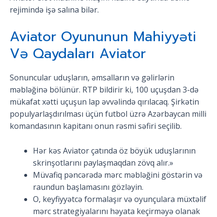
rejimində işə salına bilər.
Aviator Oyununun Mahiyyəti
Və Qaydaları Aviator
Sonuncular uduşların, əmsalların və gəlirlərin
məbləğinə bölünür. RTP bildirir ki, 100 uçuşdan 3-də
mükafat xətti uçuşun lap əvvəlində qırılacaq. Şirkətin
populyarlaşdırılması üçün futbol üzrə Azərbaycan milli
komandasının kapitanı onun rəsmi səfiri seçilib.
Hər kəs Aviator çatında öz böyük uduşlarının
skrinşotlarını paylaşmaqdan zövq alır.»
Müvafiq pəncərədə mərc məbləğini göstərin və
raundun başlamasını gözləyin.
O, keyfiyyətcə formalaşır və oyunçulara müxtəlif
mərc strategiyalarını həyata keçirməyə olanak