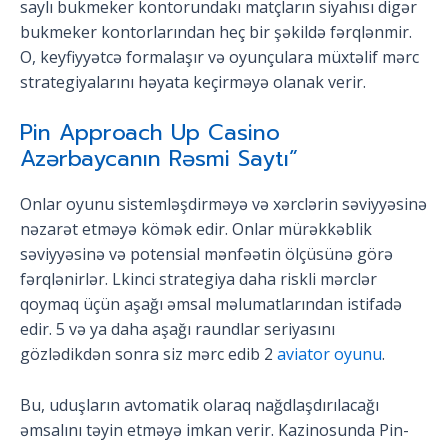
saylı bukmeker kontorundakı matçların siyahısı digər
bukmeker kontorlarından heç bir şəkildə fərqlənmir.
O, keyfiyyətcə formalaşır və oyunçulara müxtəlif mərc
strategiyalarını həyata keçirməyə olanak verir.
Pin Approach Up Casino ️
Azərbaycanın Rəsmi Saytı”
Onlar oyunu sistemləşdirməyə və xərclərin səviyyəsinə
nəzarət etməyə kömək edir. Onlar mürəkkəblik
səviyyəsinə və potensial mənfəətin ölçüsünə görə
fərqlənirlər. Lkinci strategiya daha riskli mərclər
qoymaq üçün aşağı əmsal məlumatlarından istifadə
edir. 5 və ya daha aşağı raundlar seriyasını
gözlədikdən sonra siz mərc edib 2
aviator oyunu
.
Bu, uduşların avtomatik olaraq nağdlaşdırılacağı
əmsalını təyin etməyə imkan verir. Kazinosunda Pin-