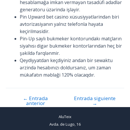
hesablamağa imkan verməyən təsadüfi ədədlər
generatoru üzərində işləyir.
Pin Upward bet casino xüsusiyyətlərindən biri
avtorizasiyanın yalnız telefonla həyata
keçirilməsidir.
Pin-Up saylı bukmeker kontorundakı matçların
siyahısı digər bukmeker kontorlarından heç bir
şəkildə fərqlənmir.
Qeydiyyatdan keçdiyiniz andan bir sewaktu
ərzində hesabınızı doldursanız, um zaman
mükafatın məbləği 120% olacaqdır.
←
Entrada
Entrada siguiente
Navegación
anterior
→
de
entradas
AluTeix
Avda. de Lugo, 16