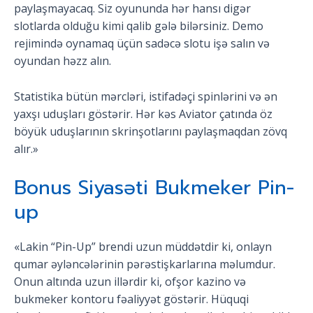
paylaşmayacaq. Siz oyununda hər hansı digər
slotlarda olduğu kimi qalib gələ bilərsiniz. Demo
rejimində oynamaq üçün sadəcə slotu işə salın və
oyundan həzz alın.
Statistika bütün mərcləri, istifadəçi spinlərini və ən
yaxşı uduşları göstərir. Hər kəs Aviator çatında öz
böyük uduşlarının skrinşotlarını paylaşmaqdan zövq
alır.»
Bonus Siyasəti Bukmeker Pin-
up
«Lakin “Pin-Up” brendi uzun müddətdir ki, onlayn
qumar əyləncələrinin pərəstişkarlarına məlumdur.
Onun altında uzun illərdir ki, ofşor kazino və
bukmeker kontoru fəaliyyət göstərir. Hüquqi