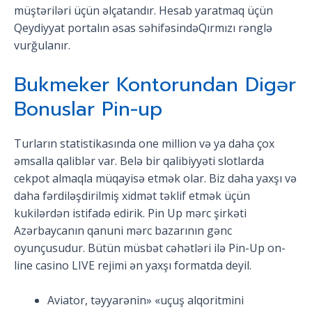
müştəriləri üçün əlçatandır. Hesab yaratmaq üçün
Qeydiyyat portalın əsas səhifəsindəQırmızı rənglə
vurğulanır.
Bukmeker Kontorundan Digər
Bonuslar Pin-up
Turların statistikasında one million və ya daha çox
əmsalla qaliblər var. Belə bir qalibiyyəti slotlarda
cekpot almaqla müqayisə etmək olar. Biz daha yaxşı və
daha fərdiləşdirilmiş xidmət təklif etmək üçün
kukilərdən istifadə edirik. Pin Up mərc şirkəti
Azərbaycanın qanuni mərc bazarının gənc
oyunçusudur. Bütün müsbət cəhətləri ilə Pin-Up on-
line casino LIVE rejimi ən yaxşı formatda deyil.
Aviator, təyyarənin» «uçuş alqoritmini