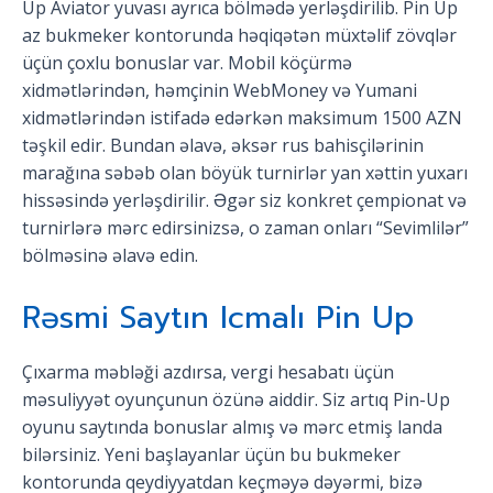
Up Aviator yuvası ayrıca bölmədə yerləşdirilib. Pin Up
az bukmeker kontorunda həqiqətən müxtəlif zövqlər
üçün çoxlu bonuslar var. Mobil köçürmə
xidmətlərindən, həmçinin WebMoney və Yumani
xidmətlərindən istifadə edərkən maksimum 1500 AZN
təşkil edir. Bundan əlavə, əksər rus bahisçilərinin
marağına səbəb olan böyük turnirlər yan xəttin yuxarı
hissəsində yerləşdirilir. Əgər siz konkret çempionat və
turnirlərə mərc edirsinizsə, o zaman onları “Sevimlilər”
bölməsinə əlavə edin.
Rəsmi Saytın Icmalı Pin Up
Çıxarma məbləği azdırsa, vergi hesabatı üçün
məsuliyyət oyunçunun özünə aiddir. Siz artıq Pin-Up
oyunu saytında bonuslar almış və mərc etmiş landa
bilərsiniz. Yeni başlayanlar üçün bu bukmeker
kontorunda qeydiyyatdan keçməyə dəyərmi, bizə