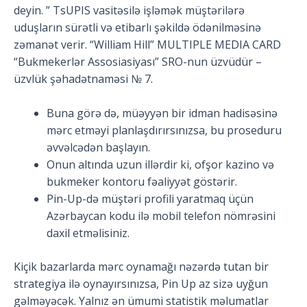
deyin. ” TsUPIS vasitəsilə işləmək müştərilərə
uduşların sürətli və etibarlı şəkildə ödənilməsinə
zəmanət verir. “William Hill” MULTIPLE MEDIA CARD
“Bukmekerlər Assosiasiyası” SRO-nun üzvüdür –
üzvlük şəhadətnaməsi № 7.
Buna görə də, müəyyən bir idman hadisəsinə
mərc etməyi planlaşdırırsınızsa, bu proseduru
əvvəlcədən başlayın.
Onun altında uzun illərdir ki, ofşor kazino və
bukmeker kontoru fəaliyyət göstərir.
Pin-Up-də müştəri profili yaratmaq üçün
Azərbaycan kodu ilə mobil telefon nömrəsini
daxil etməlisiniz.
Kiçik bazarlarda mərc oynamağı nəzərdə tutan bir
strategiya ilə oynayırsınızsa, Pin Up az sizə uyğun
gəlməyəcək. Yalnız ən ümumi statistik məlumatlar