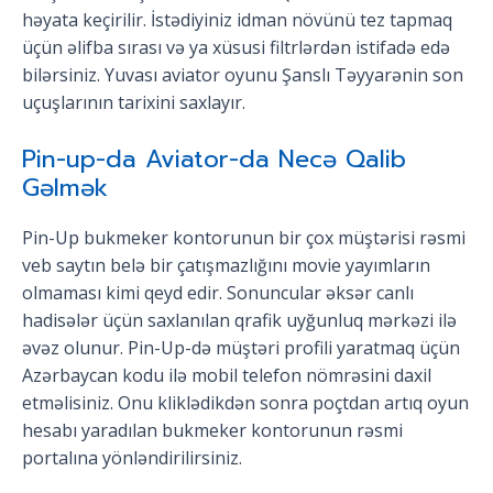
həyata keçirilir. İstədiyiniz idman növünü tez tapmaq
üçün əlifba sırası və ya xüsusi filtrlərdən istifadə edə
bilərsiniz. Yuvası aviator oyunu Şanslı Təyyarənin son
uçuşlarının tarixini saxlayır.
Pin-up-da Aviator-da Necə Qalib
Gəlmək
Pin-Up bukmeker kontorunun bir çox müştərisi rəsmi
veb saytın belə bir çatışmazlığını movie yayımların
olmaması kimi qeyd edir. Sonuncular əksər canlı
hadisələr üçün saxlanılan qrafik uyğunluq mərkəzi ilə
əvəz olunur. Pin-Up-də müştəri profili yaratmaq üçün
Azərbaycan kodu ilə mobil telefon nömrəsini daxil
etməlisiniz. Onu kliklədikdən sonra poçtdan artıq oyun
hesabı yaradılan bukmeker kontorunun rəsmi
portalına yönləndirilirsiniz.