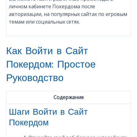
личном кабинете Покердома после
авторизации, на популярных сайтах по игровым
темам или социальных сетях.
Как Войти в Сайт
Покердом: Простое
Руководство
Содержание
Шаги Войти в Сайт
Покердом