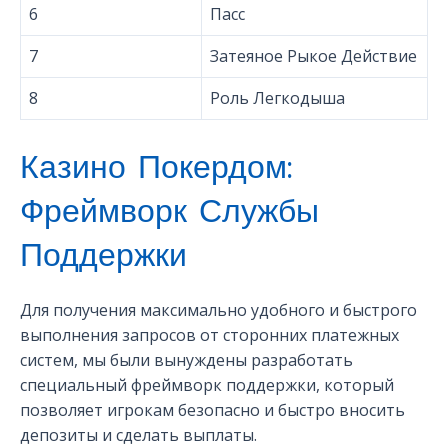
6
Пасс
7
Затеяноe Рыкое Действие
8
Роль Легкодыша
Казино Покердом:
Фреймворк Службы
Поддержки
Для получения максимально удобного и быстрого
выполнения запросов от сторонних платежных
систем, мы были вынуждены разработать
специальный фреймворк поддержки, который
позволяет игрокам безопасно и быстро вносить
депозиты и сделать выплаты.