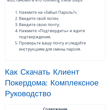
Нажмите на «Забыл Пароль?»;
Введите свой логин;
Введите свою почту;
Нажмите «Подтвердить» и ждите
подтверждения.
Проверьте вашу почту и следуйте
инструкциям для смены пароля.
Как Скачать Клиент
Покердома: Комплексное
Руководство
Содержание