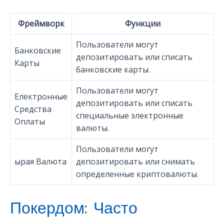
Фреймворк
Функции
Пользователи могут
Банковские
депозитировать или списать
Карты
банковские карты.
Пользователи могут
Електронные
депозитировать или списать
Средства
специальные электронные
Оплаты
валюты.
Пользователи могут
ырая Валюта
депозитировать или снимать
определенные криптовалюты.
Покердом: Часто