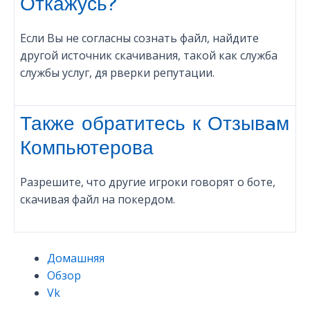
Откажусь?
Если Вы не согласны сознать файл, найдите
другой источник скачивания, такой как служба
службы услуг, дя рверки репутации.
Также обратитесь к Отзывaм
Компьютерова
Разрешите, что другие игроки говорят о боте,
скачивая файл на покердом.
Домашняя
Обзор
Vk