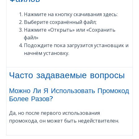
Нажмите на кнопку скачивания здесь:
Выберите сохранённый файл;
Нажмите «Открыть» или «Сохранить
файл»
Подождите пока загрузится установщик и
начнём установку.
Часто задаваемые вопросы
Можно Ли Я Использовать Промокод
Более Разов?
Да, но после первого использования
промокода, он может быть недействителен.