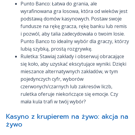
Punto Banco: Łatwa do grania, ale
wyrafinowana gra losowa, która od wieków jest
podstawą domów kasynowych. Postaw swoje
fundusze na rękę gracza, rękę banku lub remis
i pozwól, aby talia zadecydowała o twoim losie.
Punto Banco to idealny wybór dla graczy, którzy
lubią szybką, prostą rozgrywkę.
Ruletka: Stawiaj zakłady i obserwuj obracające
się koło, aby uzyskać ekscytujące wyniki. Dzięki
mieszance alternatywnych zakładów, w tym
pojedynczych cyfr, wyborów
czerwonych/czarnych lub zakresów liczb,
ruletka oferuje niekończące się emocje. Czy
mała kula trafi w twój wybór?
Kasyno z krupierem na żywo: akcja na
żywo