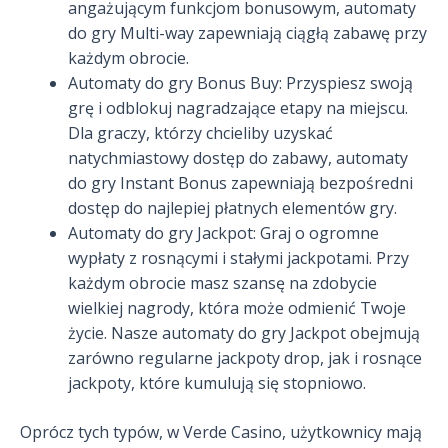
angażującym funkcjom bonusowym, automaty
do gry Multi-way zapewniają ciągłą zabawę przy
każdym obrocie.
Automaty do gry Bonus Buy: Przyspiesz swoją
grę i odblokuj nagradzające etapy na miejscu.
Dla graczy, którzy chcieliby uzyskać
natychmiastowy dostęp do zabawy, automaty
do gry Instant Bonus zapewniają bezpośredni
dostęp do najlepiej płatnych elementów gry.
Automaty do gry Jackpot: Graj o ogromne
wypłaty z rosnącymi i stałymi jackpotami. Przy
każdym obrocie masz szansę na zdobycie
wielkiej nagrody, która może odmienić Twoje
życie. Nasze automaty do gry Jackpot obejmują
zarówno regularne jackpoty drop, jak i rosnące
jackpoty, które kumulują się stopniowo.
Oprócz tych typów, w Verde Casino, użytkownicy mają