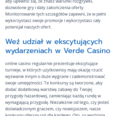
aby upewnić się, że znasz warunki rozgrywki,
dozwolone gry i daty zakończenia oferty.
Monitorowanie tych szczegółów zapewni, że w pełni
wykorzystasz swoje promocje i wykorzystasz cały
potencjał naszych ofert.
Weź udział w ekscytujących
wydarzeniach w Verde Casino
online casino regularnie prezentuje ekscytujące
turnieje, w których użytkownicy mają okazję rzucić
wyzwanie innym o duże wygrane i zademonstrować
swoje umiejętności. Te konkursy są tworzone, aby
dodać dodatkową warstwę zabawy do Twojej
przygody hazardowej, zamieniając każdą rundę w
wymagającą przygodę. Niezależnie od tego, czy jesteś
doświadczonym graczem, czy nowicjuszem, nasze
konkursy oferują coś dla każdego. Oto, co wyróżnia