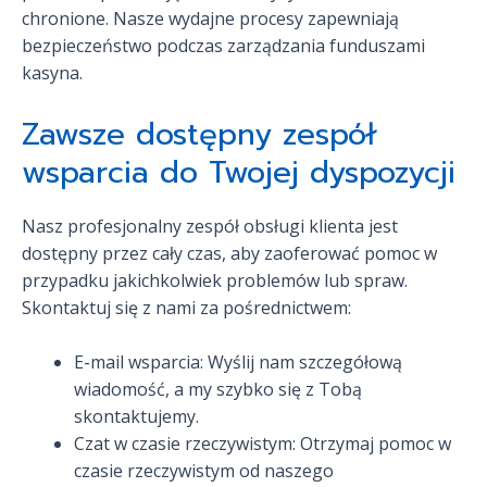
chronione. Nasze wydajne procesy zapewniają
bezpieczeństwo podczas zarządzania funduszami
kasyna.
Zawsze dostępny zespół
wsparcia do Twojej dyspozycji
Nasz profesjonalny zespół obsługi klienta jest
dostępny przez cały czas, aby zaoferować pomoc w
przypadku jakichkolwiek problemów lub spraw.
Skontaktuj się z nami za pośrednictwem:
E-mail wsparcia: Wyślij nam szczegółową
wiadomość, a my szybko się z Tobą
skontaktujemy.
Czat w czasie rzeczywistym: Otrzymaj pomoc w
czasie rzeczywistym od naszego