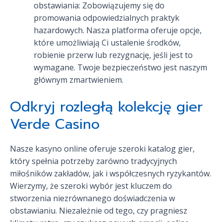
obstawiania: Zobowiązujemy się do
promowania odpowiedzialnych praktyk
hazardowych. Nasza platforma oferuje opcje,
które umożliwiają Ci ustalenie środków,
robienie przerw lub rezygnację, jeśli jest to
wymagane. Twoje bezpieczeństwo jest naszym
głównym zmartwieniem.
Odkryj rozległą kolekcję gier
Verde Casino
Nasze kasyno online oferuje szeroki katalog gier,
który spełnia potrzeby zarówno tradycyjnych
miłośników zakładów, jak i współczesnych ryzykantów.
Wierzymy, że szeroki wybór jest kluczem do
stworzenia niezrównanego doświadczenia w
obstawianiu. Niezależnie od tego, czy pragniesz