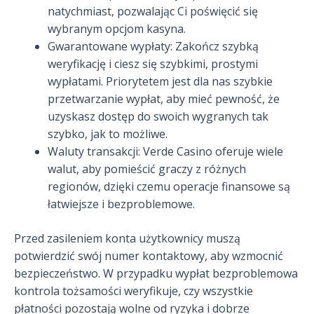
natychmiast, pozwalając Ci poświęcić się
wybranym opcjom kasyna.
Gwarantowane wypłaty: Zakończ szybką
weryfikację i ciesz się szybkimi, prostymi
wypłatami. Priorytetem jest dla nas szybkie
przetwarzanie wypłat, aby mieć pewność, że
uzyskasz dostęp do swoich wygranych tak
szybko, jak to możliwe.
Waluty transakcji: Verde Casino oferuje wiele
walut, aby pomieścić graczy z różnych
regionów, dzięki czemu operacje finansowe są
łatwiejsze i bezproblemowe.
Przed zasileniem konta użytkownicy muszą
potwierdzić swój numer kontaktowy, aby wzmocnić
bezpieczeństwo. W przypadku wypłat bezproblemowa
kontrola tożsamości weryfikuje, czy wszystkie
płatności pozostają wolne od ryzyka i dobrze