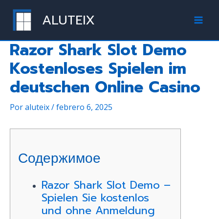
Ir
ALUTEIX
al
Mai
contenido
Razor Shark Slot Demo
Men
Kostenloses Spielen im
deutschen Online Casino
Por
aluteix
/
febrero 6, 2025
Содержимое
Razor Shark Slot Demo –
Spielen Sie kostenlos
und ohne Anmeldung