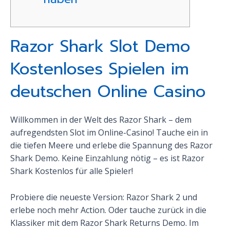
Razor Shark Slot Demo
Kostenloses Spielen im
deutschen Online Casino
Willkommen in der Welt des Razor Shark – dem
aufregendsten Slot im Online-Casino! Tauche ein in
die tiefen Meere und erlebe die Spannung des Razor
Shark Demo. Keine Einzahlung nötig – es ist Razor
Shark Kostenlos für alle Spieler!
Probiere die neueste Version: Razor Shark 2 und
erlebe noch mehr Action. Oder tauche zurück in die
Klassiker mit dem Razor Shark Returns Demo. Im