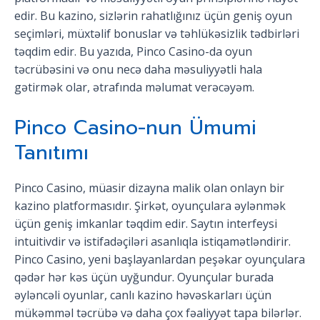
edir. Bu kazino, sizlərin rahatlığınız üçün geniş oyun
seçimləri, müxtəlif bonuslar və təhlükəsizlik tədbirləri
təqdim edir. Bu yazıda, Pinco Casino-da oyun
təcrübəsini və onu necə daha məsuliyyətli hala
gətirmək olar, ətrafında məlumat verəcəyəm.
Pinco Casino-nun Ümumi
Tanıtımı
Pinco Casino, müasir dizayna malik olan onlayn bir
kazino platformasıdır. Şirkət, oyunçulara əylənmək
üçün geniş imkanlar təqdim edir. Saytın interfeysi
intuitivdir və istifadəçiləri asanlıqla istiqamətləndirir.
Pinco Casino, yeni başlayanlardan peşəkar oyunçulara
qədər hər kəs üçün uyğundur. Oyunçular burada
əyləncəli oyunlar, canlı kazino həvəskarları üçün
mükəmməl təcrübə və daha çox fəaliyyət tapa bilərlər.