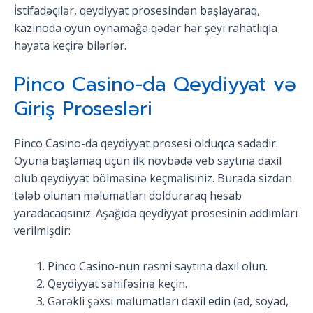
İstifadəçilər, qeydiyyat prosesindən başlayaraq,
kazinoda oyun oynamağa qədər hər şeyi rahatlıqla
həyata keçirə bilərlər.
Pinco Casino-da Qeydiyyat və
Giriş Prosesləri
Pinco Casino-da qeydiyyat prosesi olduqca sadədir.
Oyuna başlamaq üçün ilk növbədə veb saytına daxil
olub qeydiyyat bölməsinə keçməlisiniz. Burada sizdən
tələb olunan məlumatları dolduraraq hesab
yaradacaqsınız. Aşağıda qeydiyyat prosesinin addımları
verilmişdir:
Pinco Casino-nun rəsmi saytına daxil olun.
Qeydiyyat səhifəsinə keçin.
Gərəkli şəxsi məlumatları daxil edin (ad, soyad,