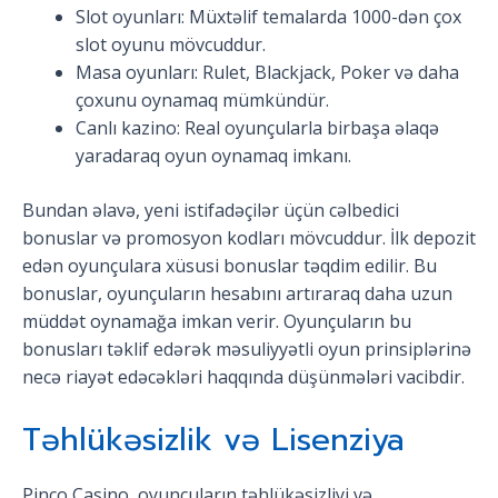
Slot oyunları: Müxtəlif temalarda 1000-dən çox
slot oyunu mövcuddur.
Masa oyunları: Rulet, Blackjack, Poker və daha
çoxunu oynamaq mümkündür.
Canlı kazino: Real oyunçularla birbaşa əlaqə
yaradaraq oyun oynamaq imkanı.
Bundan əlavə, yeni istifadəçilər üçün cəlbedici
bonuslar və promosyon kodları mövcuddur. İlk depozit
edən oyunçulara xüsusi bonuslar təqdim edilir. Bu
bonuslar, oyunçuların hesabını artıraraq daha uzun
müddət oynamağa imkan verir. Oyunçuların bu
bonusları təklif edərək məsuliyyətli oyun prinsiplərinə
necə riayət edəcəkləri haqqında düşünmələri vacibdir.
Təhlükəsizlik və Lisenziya
Pinco Casino, oyunçuların təhlükəsizliyi və