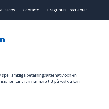
alizados
Contacto
Preguntas Frecuentes
on
av spel‚ smidiga betalningsalternativ och en
nsionen tar vi en närmare titt på vad du kan