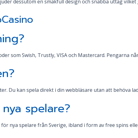
rbjuder dessutom en smakfull design och snabba uttag vilket g
oCasino
ning?
oder som Swish‚ Trustly‚ VISA och Mastercard. Pengarna når
en?
eter. Du kan spela direkt i din webbläsare utan att behöva l
 nya spelare?
r nya spelare från Sverige‚ ibland i form av free spins elle