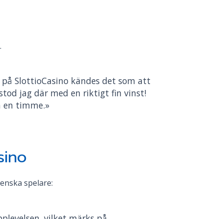
e
.
n på SlottioCasino kändes det som att
tod jag där med en riktigt fin vinst!
n en timme.»
sino
venska spelare:
pplevelsen‚ vilket märks på