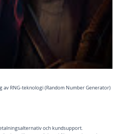
er sig av RNG-teknologi (Random Number Generator)
 betalningsalternativ och kundsupport.