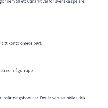
ör dem till ett utmärkt val för svenska spelare.
 ditt konto omedelbart.
adda ner någon app.
r insättningsbonusar. Det är värt att hålla utkik