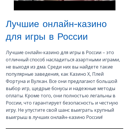
Лучшие онлайн-казино
для игры в России
Лучшие онлайн-казино для игры в России – это
отличный способ насладиться азартными играми,
не выходя из дма. Среди них вы найдете такие
популярные заведения, как Казино Х, Плей
Фортуна и Вулкан. Все они предлагают большой
выбор игр, щедрые бонусы и надежные методы
оплаты. Кроме того, они полностью легальны в
России, что гарантирует безопасность и честную
игру. Не упустите свой шанс выиграть крупный
выигрыш в лучших онлайн-казино России!