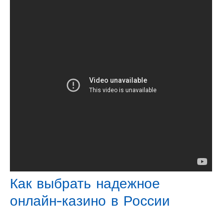
Как выбрать надежное
онлайн-казино в России