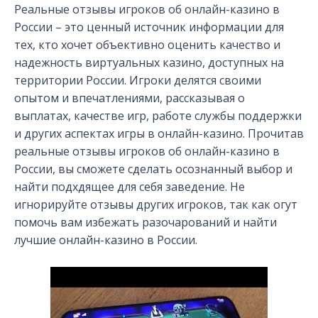
Реальные отзывы игроков об онлайн-казино в
России – это ценный источник информации для
тех, кто хочет объективно оценить качество и
надежность виртуальных казино, доступных на
территории России. Игроки делятся своими
опытом и впечатлениями, рассказывая о
выплатах, качестве игр, работе службы поддержки
и других аспектах игры в онлайн-казино. Прочитав
реальные отзывы игроков об онлайн-казино в
России, вы сможете сделать осознанный выбор и
найти подхдящее для себя заведение. Не
игнорируйте отзывы других игроков, так как огут
помочь вам избежать разочарований и найти
лучшие онлайн-казино в России.