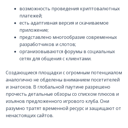
возможность проведения криптовалютных
платежей;
есть адаптивная версия и скачиваемое
приложение;
представлено многообразие современных
разработчиков и слотов;
организовываются форумы в социальных
сетях для общения с клиентами.
Создающиеся площадки с огромным потенциалом
аналогично не обделены вниманием посетителей
и знатоков. В глобальной паутине разрешено
прочесть детальные обзоры со списком плюсов и
изъянов предложенного игрового клуба. Они
разумно тратят временной ресурс и защищают от
ненастоящих сайтов.