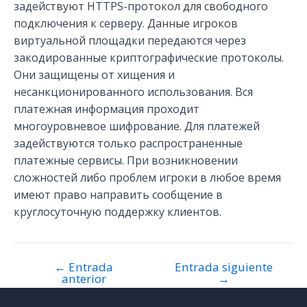
задействуют HTTPS-протокол для свободного
подключения к серверу. Данные игроков
виртуальной площадки передаются через
закодированные криптографические протоколы.
Они защищены от хищения и
несанкционированного использования. Вся
платежная информация проходит
многоуровневое шифрование. Для платежей
задействуются только распространенные
платежные сервисы. При возникновении
сложностей либо проблем игроки в любое время
имеют право направить сообщение в
круглосуточную поддержку клиентов.
←
Entrada
Entrada siguiente
Navegación
anterior
→
de
entradas