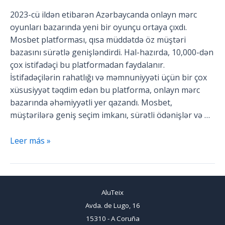
2023-cü ildən etibarən Azərbaycanda onlayn mərc
oyunları bazarında yeni bir oyunçu ortaya çıxdı.
Mosbet platforması, qısa müddətdə öz müştəri
bazasını sürətlə genişləndirdi. Hal-hazırda, 10,000-dən
çox istifadəçi bu platformadan faydalanır.
İstifadəçilərin rahatlığı və məmnuniyyəti üçün bir çox
xüsusiyyət təqdim edən bu platforma, onlayn mərc
bazarında əhəmiyyətli yer qazandı. Mosbet,
müştərilərə geniş seçim imkanı, sürətli ödənişlər və …
Mosbet:
Leer más »
Azərbaycanda
onlayn
mərc
oyunlarının
AluTeix
yeni
Avda. de Lugo, 16
dövrü
15310 - A Coruña