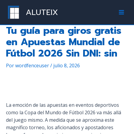
Ir
ALUTEIX
al
Mai
contenido
Tu guía para giros gratis
Men
en Apuestas Mundial de
Fútbol 2026 Sin DNI: sin
Por
wordfenceuser
/
julio 8, 2026
La emoción de las apuestas en eventos deportivos
como la Copa del Mundo de Fútbol 2026 va más allá
del juego mismo. A medida que se aproxima este
magnífico torneo, los aficionados y apostadores