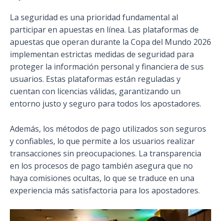
La seguridad es una prioridad fundamental al
participar en apuestas en línea. Las plataformas de
apuestas que operan durante la Copa del Mundo 2026
implementan estrictas medidas de seguridad para
proteger la información personal y financiera de sus
usuarios. Estas plataformas están reguladas y
cuentan con licencias válidas, garantizando un
entorno justo y seguro para todos los apostadores.
Además, los métodos de pago utilizados son seguros
y confiables, lo que permite a los usuarios realizar
transacciones sin preocupaciones. La transparencia
en los procesos de pago también asegura que no
haya comisiones ocultas, lo que se traduce en una
experiencia más satisfactoria para los apostadores.