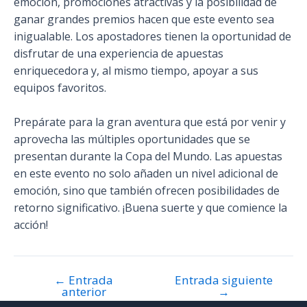
emoción, promociones atractivas y la posibilidad de
ganar grandes premios hacen que este evento sea
inigualable. Los apostadores tienen la oportunidad de
disfrutar de una experiencia de apuestas
enriquecedora y, al mismo tiempo, apoyar a sus
equipos favoritos.
Prepárate para la gran aventura que está por venir y
aprovecha las múltiples oportunidades que se
presentan durante la Copa del Mundo. Las apuestas
en este evento no solo añaden un nivel adicional de
emoción, sino que también ofrecen posibilidades de
retorno significativo. ¡Buena suerte y que comience la
acción!
←
Entrada
Entrada siguiente
Navegación
anterior
→
de