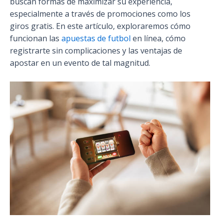
buscan formas de maximizar su experiencia,
especialmente a través de promociones como los
giros gratis. En este artículo, exploraremos cómo
funcionan las
apuestas de futbol
en línea, cómo
registrarte sin complicaciones y las ventajas de
apostar en un evento de tal magnitud.