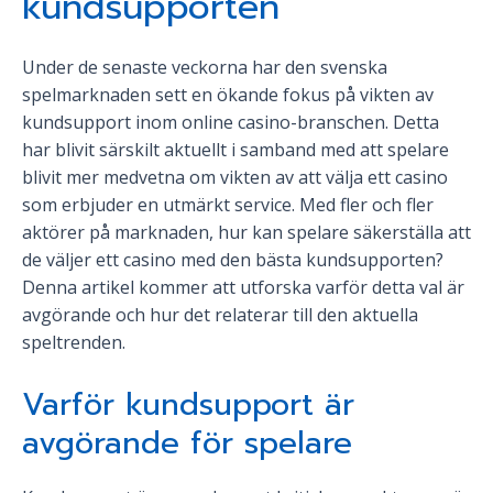
kundsupporten
Under de senaste veckorna har den svenska
spelmarknaden sett en ökande fokus på vikten av
kundsupport inom online casino-branschen. Detta
har blivit särskilt aktuellt i samband med att spelare
blivit mer medvetna om vikten av att välja ett casino
som erbjuder en utmärkt service. Med fler och fler
aktörer på marknaden, hur kan spelare säkerställa att
de väljer ett casino med den bästa kundsupporten?
Denna artikel kommer att utforska varför detta val är
avgörande och hur det relaterar till den aktuella
speltrenden.
Varför kundsupport är
avgörande för spelare