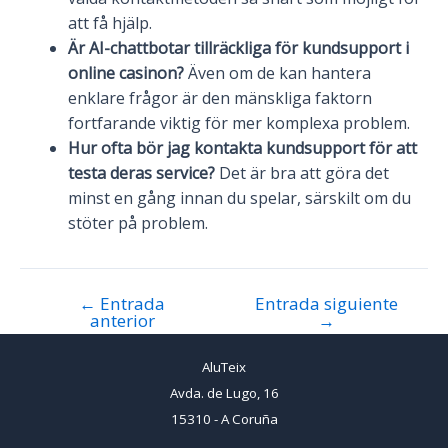
att få hjälp.
Är AI-chattbotar tillräckliga för kundsupport i
online casinon?
Även om de kan hantera
enklare frågor är den mänskliga faktorn
fortfarande viktig för mer komplexa problem.
Hur ofta bör jag kontakta kundsupport för att
testa deras service?
Det är bra att göra det
minst en gång innan du spelar, särskilt om du
stöter på problem.
←
Entrada
Entrada siguiente
Navegación
anterior
→
de
entradas
AluTeix
Avda. de Lugo, 16
15310 - A Coruña