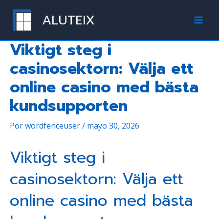
Ir
ALUTEIX
al
Mai
contenido
Viktigt steg i
Men
casinosektorn: Välja ett
online casino med bästa
kundsupporten
Por
wordfenceuser
/
mayo 30, 2026
Viktigt steg i
casinosektorn: Välja ett
online casino med bästa