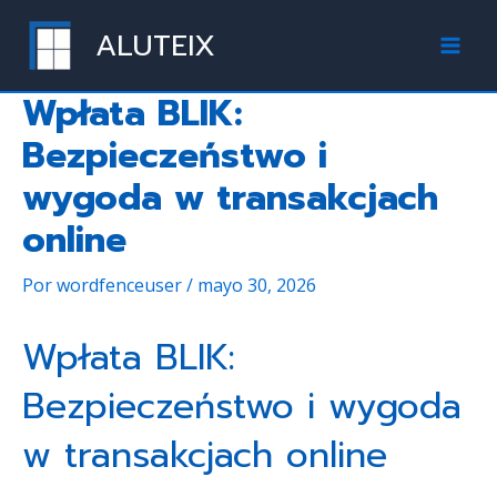
Ir
ALUTEIX
al
Mai
contenido
Wpłata BLIK:
Men
Bezpieczeństwo i
wygoda w transakcjach
online
Por
wordfenceuser
/
mayo 30, 2026
Wpłata BLIK:
Bezpieczeństwo i wygoda
w transakcjach online