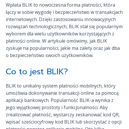
Wpłata BLIK to nowoczesna forma płatności, która
łączy w sobie wygodę i bezpieczeństwo w transakcjach
internetowych. Dzięki zastosowaniu innowacyjnych
rozwiązań technologicznych, BLIK stał się popularnym
wyborem dla wielu użytkowników korzystających z
płatności online. W artykule omówimy, jak BLIK
zyskuje na popularności, jakie ma zalety oraz jak dba
o bezpieczeństwo swoich użytkowników.
Co to jest BLIK?
BLIK to unikalny system płatności mobilnych, który
umożliwia dokonywanie transakcji online za pomocą
aplikacji bankowych. Popularność BLIK-a wynika z
jego wyjątkowej prostoty i funkcjonalności. Aby
zrealizować płatność, wystarczy zeskanować kod QR,
wpisać sześciocyfrowy kod BLIK lub skorzystać z opcji
płatności poprzez aplikację mobilną. Oto kilka