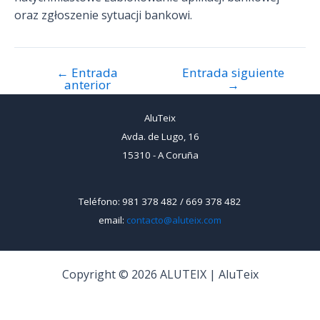
oraz zgłoszenie sytuacji bankowi.
←
Entrada
Entrada siguiente
Navegación
anterior
→
de
entradas
AluTeix
Avda. de Lugo, 16
15310 - A Coruña
казино лев
Teléfono: 981 378 482 / 669 378 482
email:
contacto@aluteix.com
Copyright © 2026 ALUTEIX | AluTeix