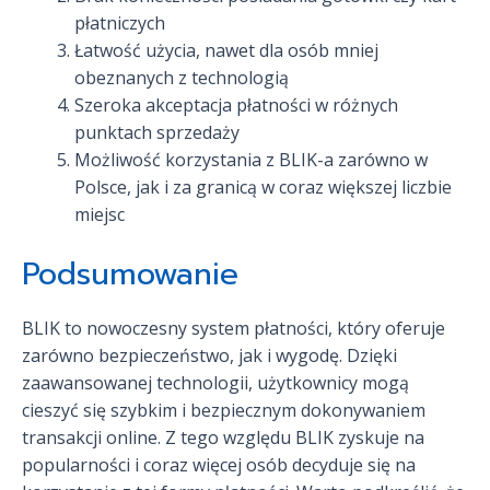
płatniczych
Łatwość użycia, nawet dla osób mniej
obeznanych z technologią
Szeroka akceptacja płatności w różnych
punktach sprzedaży
Możliwość korzystania z BLIK-a zarówno w
Polsce, jak i za granicą w coraz większej liczbie
miejsc
Podsumowanie
BLIK to nowoczesny system płatności, który oferuje
zarówno bezpieczeństwo, jak i wygodę. Dzięki
zaawansowanej technologii, użytkownicy mogą
cieszyć się szybkim i bezpiecznym dokonywaniem
transakcji online. Z tego względu BLIK zyskuje na
popularności i coraz więcej osób decyduje się na